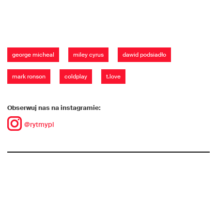
george micheal
miley cyrus
dawid podsiadło
mark ronson
coldplay
t.love
Obserwuj nas na instagramie:
@rytmypl