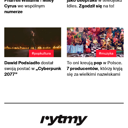
Pharrell Williams
i
Miley
jako
deepfake
w teledysku
Cyrus
we wspólnym
Idles.
Zgodził się
na to!
numerze
#popkultura
#muzyka
Dawid Podsiadło
dostał
To oni kreują
pop
w Polsce.
swoją postać w
„Cyberpunk
7 producentów
, którzy kryją
2077”
się za wielkimi nazwiskami