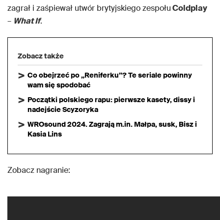
zagrał i zaśpiewał utwór brytyjskiego zespołu
Coldplay
–
What If
.
Zobacz także
Co obejrzeć po „Reniferku”? Te seriale powinny
wam się spodobać
Początki polskiego rapu: pierwsze kasety, dissy i
nadejście Scyzoryka
WROsound 2024. Zagrają m.in. Małpa, susk, Bisz i
Kasia Lins
Zobacz nagranie: