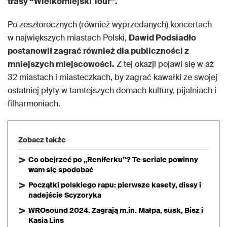
trasy “Wielkomiejski Tour”.
Po zeszłorocznych (również wyprzedanych) koncertach
w największych miastach Polski,
Dawid Podsiadło
postanowił zagrać również dla publiczności z
mniejszych miejscowości.
Z tej okazji pojawi się w aż
32 miastach i miasteczkach, by zagrać kawałki ze swojej
ostatniej płyty w tamtejszych domach kultury, pijalniach i
filharmoniach.
Zobacz także
Co obejrzeć po „Reniferku”? Te seriale powinny
wam się spodobać
Początki polskiego rapu: pierwsze kasety, dissy i
nadejście Scyzoryka
WROsound 2024. Zagrają m.in. Małpa, susk, Bisz i
Kasia Lins