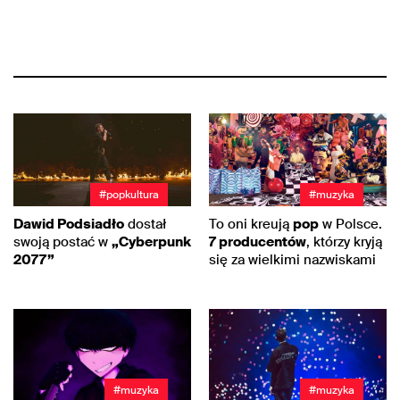
#popkultura
#muzyka
Dawid Podsiadło
dostał
To oni kreują
pop
w Polsce.
swoją postać w
„Cyberpunk
7 producentów
, którzy kryją
2077”
się za wielkimi nazwiskami
#muzyka
#muzyka