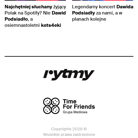
Najchętniej słuchany
żyjący
Legendarny koncert
Dawida
Polak na Spotify? Nie
Dawid
Podsiadły
za nami, a w
Podsiadło
, a
planach kolejne
osiemnastoletni
kets4eki
Copyrights 2026 ©
Wszelkie prawa zastrzeżone