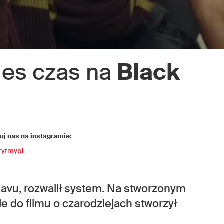
les czas na
Black
j nas na instagramie:
rytmypl
Mavu, rozwalił system. Na stworzonym
e do filmu o czarodziejach stworzył