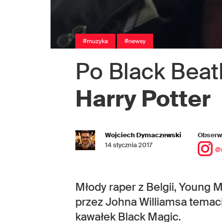
#muzyka
#newsy
Po Black Beat
Harry Potter
Wojciech Dymaczewski
Obserwu
14 stycznia 2017
@
Młody raper z Belgii, Young 
przez Johna Williamsa temaci
kawałek Black Magic.