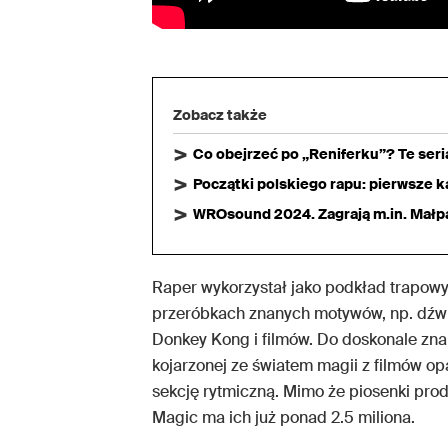
Zobacz także
Co obejrzeć po „Reniferku”? Te ser
Początki polskiego rapu: pierwsze ka
WROsound 2024. Zagrają m.in. Małpa,
Raper wykorzystał jako podkład trapow
przeróbkach znanych motywów, np. dźwię
Donkey Kong i filmów. Do doskonale zna
kojarzonej ze światem magii z filmów o
sekcję rytmiczną. Mimo że piosenki prod
Magic ma ich już ponad 2.5 miliona.