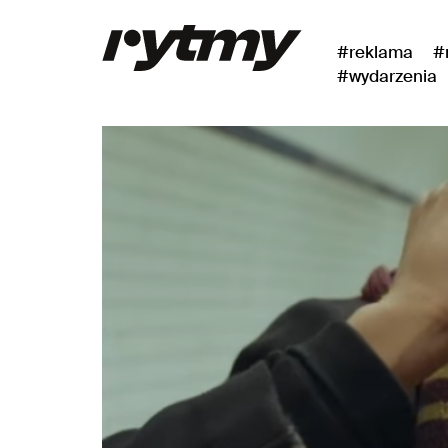
#reklama
#
#wydarzenia