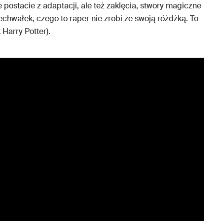
 postacie z adaptacji, ale też zaklęcia, stwory magiczne
echwałek, czego to raper nie zrobi ze swoją różdżką. To
Harry Potter).