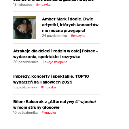
18 listopada
#muzyka
Amber Mark i dodie. Dwie
artystki, których koncertów
nie można przegapić!
24 października
#muzyka
Atrakcje dla dzieci i rodzin w całej Polsce –
wydarzenia, spektakle i rozrywka
20 października
#akcje miejskie
Imprezy, koncerty i spektakle. TOP 10
wydarzeń na Halloween 2025
15 października
#muzyka
Bilon: Balcerek z „Alternatywy 4” wjechał
w moje struny głosowe
10 października
#muzyka