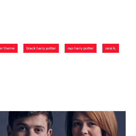
ter theme
black harry potter
rap harry potter
raisi k.