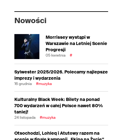
Nowości
Morrissey wystąpi w
Warszawie na Letniej Scenie
Progresji
05 kwietnia
#
Sylwester 2025/2026. Polecamy najlepsze
imprezy i wydarzenia
16 grudnia
#muzyka
Kulturalny Black Week: Bilety na ponad
700 wydarzeń w całej Polsce nawet 80%
taniej!
24 listopada
#muzyka
Otsochodzi, Lohleq i Atutowy razem na
scenie w finale kampanii „Ekipa na Życie”