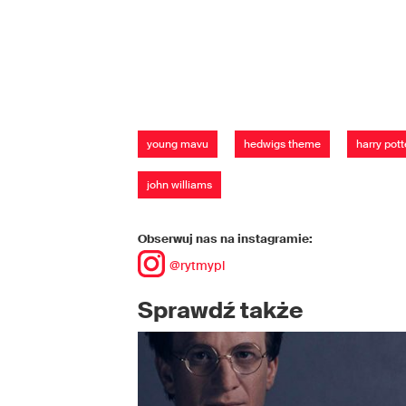
young mavu
hedwigs theme
harry pot
john williams
Obserwuj nas na instagramie:
@rytmypl
Sprawdź także