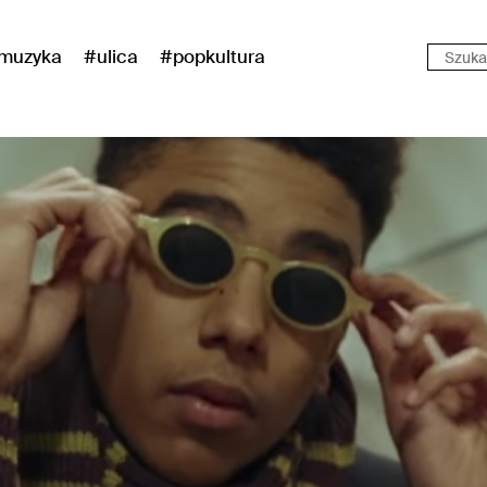
muzyka
#ulica
#popkultura