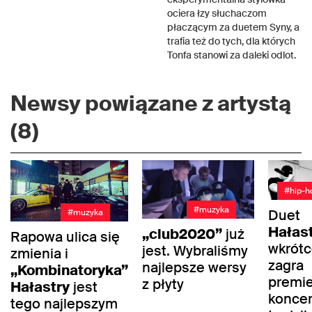
ociera łzy słuchaczom
płaczącym za duetem Syny, a
trafia też do tych, dla których
Tonfa stanowi za daleki odlot.
Newsy powiązane z artystą
(8)
#hip-h
#muzyka
Duet
#muzyka
Hałas
„club2020”
już
Rapowa ulica się
wkrót
jest. Wybraliśmy
zmienia i
zagra
najlepsze wersy
„Kombinatoryka”
premi
z płyty
Hałastry
jest
koncer
tego najlepszym