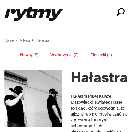
Home
Artyści
Hałastra
Newsy (8)
Wydarzenia (0)
Piosenki (4)
Hałastra
Hałastra (duet Książę
Mazowiecki i Kwiatek Haze) –
to skład, który udowadnia, że
uliczny rap nie musi wiązać się
z prostotą i utartymi
schematami. Ich
eksperymentalna stylówka