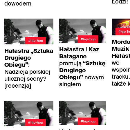
Łodzi!
dowodem
#hip-h
#hip-hop
Mordo
#hip-hop
Muzik
Hałastra
i
Kaz
Hałastra „Sztuka
Hałas
Bałagane
Drugiego
we
promują
“Sztukę
Obiegu”
:
wspól
Drugiego
Nadzieja polskiej
tracku
Obiegu”
nowym
ulicznej sceny?
także k
singlem
[recenzja]
#hip-hop
#hip-hop