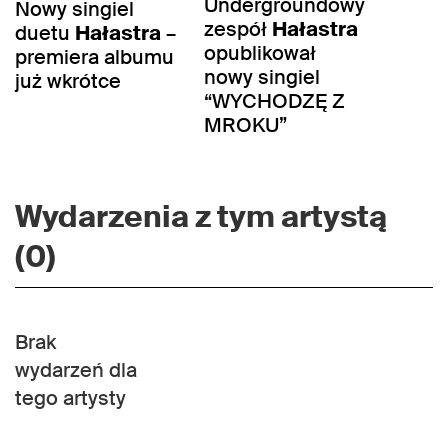
Undergroundowy
Nowy singiel
zespół
Hałastra
duetu
Hałastra
–
opublikował
premiera albumu
nowy singiel
już wkrótce
“WYCHODZĘ Z
MROKU”
Wydarzenia z tym artystą
(0)
Brak
wydarzeń dla
tego artysty