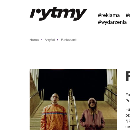
#reklama
#
#wydarzenia
Home
Artyści
Funkasanki
Fu
Pr
Fu
pr
Ni
ut