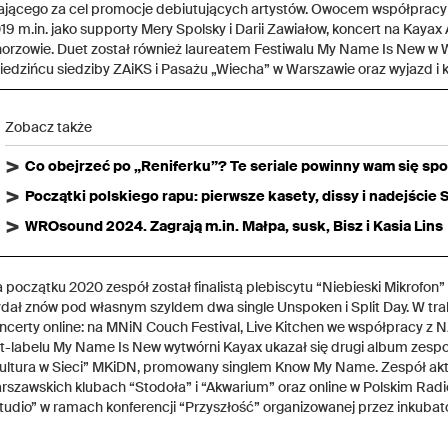
jącego za cel promocje debiutujących artystów. Owocem współpracy je
19 m.in. jako supporty Mery Spolsky i Darii Zawiałow, koncert na Kayax
orzowie. Duet został również laureatem Festiwalu My Name Is New w W
iedzińcu siedziby ZAiKS i Pasażu „Wiecha” w Warszawie oraz wyjazd i
Zobacz także
Co obejrzeć po „Reniferku”? Te seriale powinny wam się sp
Początki polskiego rapu: pierwsze kasety, dissy i nadejście
WROsound 2024. Zagrają m.in. Małpa, susk, Bisz i Kasia Lins
 początku 2020 zespół został finalistą plebiscytu “Niebieski Mikrofon
dał znów pod własnym szyldem dwa single Unspoken i Split Day. W tr
ncerty online: na MNiN Couch Festival, Live Kitchen we współpracy z
t-labelu My Name Is New wytwórni Kayax ukazał się drugi album zespo
ultura w Sieci” MKiDN, promowany singlem Know My Name. Zespół akty
rszawskich klubach “Stodoła” i “Akwarium” oraz online w Polskim Radio
tudio” w ramach konferencji “Przyszłość” organizowanej przez inkubato