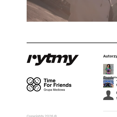
Autorzy
@sentyme
Copyrights 2026 ©