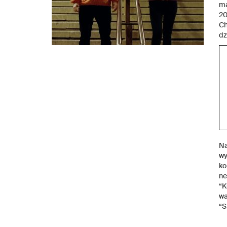
ma
20
Ch
dz
Na
wy
ko
ne
“K
wa
“S