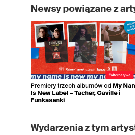
Newsy powiązane z arty
#alternatywa
Premiery trzech albumów od
My Na
Is New Label
–
Tacher, Caville i
Funkasanki
Wydarzenia z tym artyst