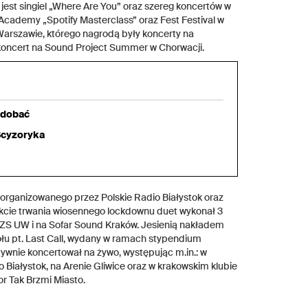
st singiel „Where Are You” oraz szereg koncertów w
 Academy „Spotify Masterclass” oraz Fest Festival w
arszawie, którego nagrodą były koncerty na
 koncert na Sound Project Summer w Chorwacji.
odobać
 Scyzoryka
” organizowanego przez Polskie Radio Białystok oraz
akcie trwania wiosennego lockdownu duet wykonał 3
 NZS UW i na Sofar Sound Kraków. Jesienią nakładem
łu pt. Last Call, wydany w ramach stypendium
wnie koncertował na żywo, występując m.in.: w
 Białystok, na Arenie Gliwice oraz w krakowskim klubie
r Tak Brzmi Miasto.