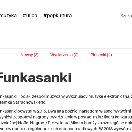
muzyka
#ulica
#popkultura
Newsy (3)
Wydarzenia (0)
Piosenki (4)
Funkasanki
nkasanki – polski zespół muzyczny wykonujący muzykę elektroniczną, z
zemka Starachowskiego.
nkasanki powstał w 2015. Dwa lata później nakładem własnej wytwórni
zyniósł zespołowi nagrody i wyróżnienia w postaci m.in.: finału konkurs
ezależnej Noffa, Nagrodę Prezydenta Miasta Łomży za szczególne dokon
worów duetu na ogólnopolskich antenach radiowych. W 2018 wytwórnia