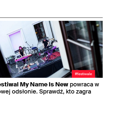
#festiwale
estiwal My Name Is New
powraca w
wej odsłonie. Sprawdź, kto zagra