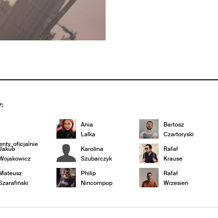
:
Ania
Bartosz
Lalka
Czartoryski
nty_oficjalnie
Jakub
Karolina
Rafał
Wojakowicz
Szubarczyk
Krause
Mateusz
Philip
Rafał
Szarafiński
Nincompop
Wrzesień