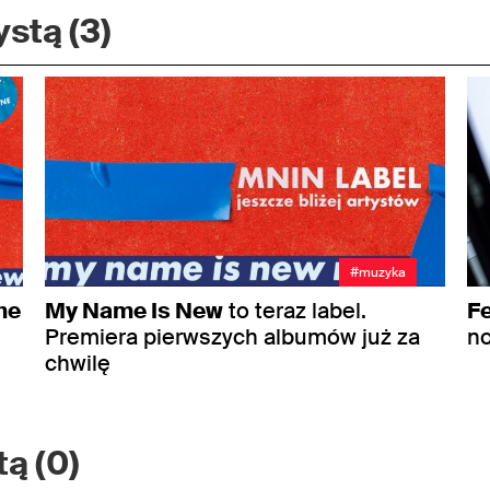
stą (3)
#muzyka
me
My Name Is New
to teraz label.
F
Premiera pierwszych albumów już za
no
chwilę
ą (0)