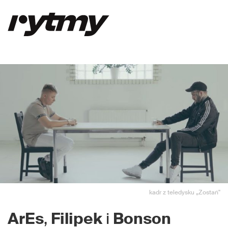
kadr z teledysku „Zostań"
ArEs
,
Filipek
i
Bonson