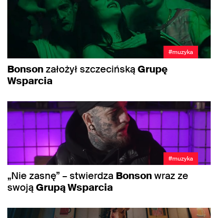
#muzyka
Bonson
założył szczecińską
Grupę
Wsparcia
#muzyka
„Nie zasnę” – stwierdza
Bonson
wraz ze
swoją
Grupą Wsparcia