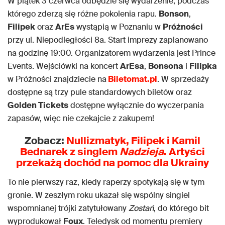
W piątek 3 czerwca odbędzie się wydarzenie, podczas
którego zderzą się różne pokolenia rapu.
Bonson
,
Filipek
oraz
ArEs
wystąpią w Poznaniu w
Próżności
przy ul. Niepodległości 8a. Start imprezy zaplanowano
na godzinę 19:00. Organizatorem wydarzenia jest Prince
Events. Wejściówki na koncert
ArEsa
,
Bonsona
i
Filipka
w Próżności znajdziecie na
Biletomat.pl
. W sprzedaży
dostępne są trzy pule standardowych biletów oraz
Golden Tickets
dostępne wyłącznie do wyczerpania
zapasów, więc nie czekajcie z zakupem!
Zobacz:
Nullizmatyk, Filipek i Kamil
Bednarek z singlem
Nadzieja
. Artyści
przekażą dochód na pomoc dla Ukrainy
To nie pierwszy raz, kiedy raperzy spotykają się w tym
gronie. W zeszłym roku ukazał się wspólny singiel
wspomnianej trójki zatytułowany
Zostań
, do którego bit
wyprodukował
Foux
. Teledysk od momentu premiery