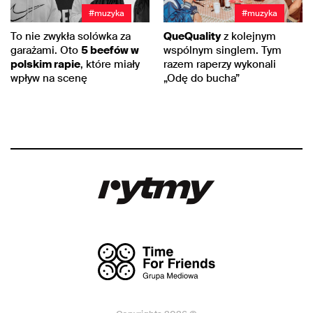
#muzyka
#muzyka
To nie zwykła solówka za
QueQuality
z kolejnym
garażami. Oto
5 beefów w
wspólnym singlem. Tym
polskim rapie
, które miały
razem raperzy wykonali
wpływ na scenę
„Odę do bucha”