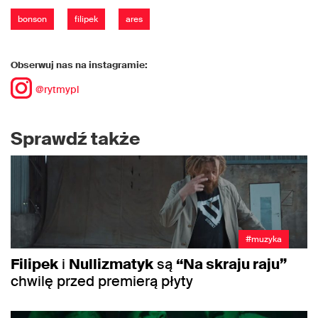
bonson
filipek
ares
Obserwuj nas na instagramie:
@rytmypl
Sprawdź także
#muzyka
Filipek
i
Nullizmatyk
są
“Na skraju raju”
chwilę przed premierą płyty