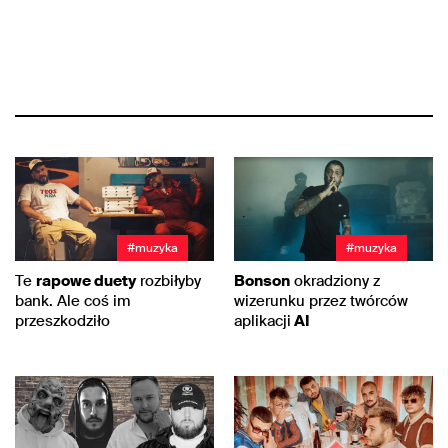
#muzyka
#muzyka
Te
rapowe duety
rozbiłyby
Bonson
okradziony z
bank. Ale coś im
wizerunku przez twórców
przeszkodziło
aplikacji
AI