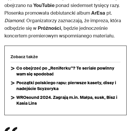
obejrzano na
YouTubie
ponad siedemset tysięcy razy.
Piosenka promowała debiutancki album
ArEsa
pt.
Diamond
. Organizatorzy zaznaczają, że impreza, która
odbędzie się w
Próżności
, będzie jednocześnie
koncertem premierowym wspomnianego materiału.
Zobacz także
Co obejrzeć po „Reniferku”? Te seriale powinny
wam się spodobać
Początki polskiego rapu: pierwsze kasety, dissy i
nadejście Scyzoryka
WROsound 2024. Zagrają m.in. Małpa, susk, Bisz i
Kasia Lins