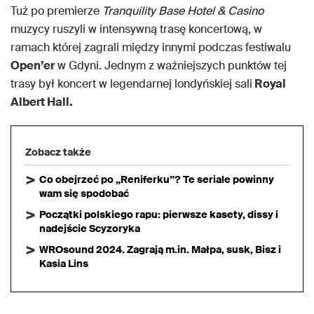
Tuż po premierze
Tranquility Base Hotel & Casino
muzycy ruszyli w intensywną trasę koncertową, w
ramach której zagrali między innymi podczas festiwalu
Open’er
w Gdyni. Jednym z ważniejszych punktów tej
trasy był koncert w legendarnej londyńskiej sali
Royal
Albert Hall.
Zobacz także
Co obejrzeć po „Reniferku”? Te seriale powinny
wam się spodobać
Początki polskiego rapu: pierwsze kasety, dissy i
nadejście Scyzoryka
WROsound 2024. Zagrają m.in. Małpa, susk, Bisz i
Kasia Lins