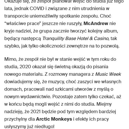
Okazuje się, że zespół planował wejść do studia już tego
lata, jednak COVID i związane z nim utrudnienia w
transporcie uniemożliwiły spotkanie zespołu. Choć
“właściwe prace” jeszcze nie ruszyły,
McAndrew
nie
kryje nadziei, że grupa zacznie tworzyć kolejny album,
będący następcą
Tranquility Base Hotel & Casino
, tak
szybko, jak tylko okoliczności zewnętrze na to pozwolą.
Mimo, że zespół nie był w stanie wejść w tym roku do
studia, 2020 okazał się świetną okazją do pisania
nowego materiału. Z rozmowy managera z
Music Week
dowiadujemy się, że muzycy, choć zaszyci we własnych
domach, pracowali nad szkicami utworów z myślą o
nowym wydawnictwie. Pozostaje zatem tylko czekać, aż
w końcu będą mogli wejść z nimi do studia. Miejmy
nadzieję, że 2021 będzie pod tym względem bardziej
przychylny dla
Arctic Monkeys
i efekty ich pracy
usłyszymy już niedługo!