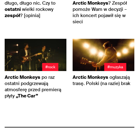
długo, długo nic. Czy to
Arctic Monkeys
? Zespół
ostatni
wielki rockowy
pomoże Wam w decyzji –
zespół
? [opinia]
ich koncert pojawił się w
sieci
#rock
#muzyka
Arctic Monkeys
po raz
Arctic Monkeys
ogłaszają
ostatni podgrzewają
trasę. Polski (na razie) brak
atmosferę przed premierą
płyty
„The Car”