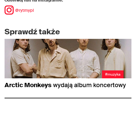
Obserwuj nas na instagramie:
@rytmypl
Sprawdź także
#muzyka
Arctic Monkeys
wydają album koncertowy