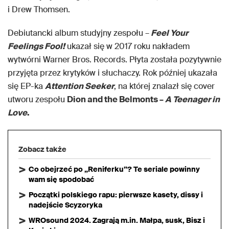
i Drew Thomsen.
Debiutancki album studyjny zespołu –
Feel Your
Feelings Fool!
ukazał się w 2017 roku nakładem
wytwórni Warner Bros. Records. Płyta została pozytywnie
przyjęta przez krytyków i słuchaczy. Rok później ukazała
się EP-ka
Attention Seeker
, na której znalazł się cover
utworu zespołu
Dion and the Belmonts –
A Teenager in
Love
.
Zobacz także
Co obejrzeć po „Reniferku”? Te seriale powinny
wam się spodobać
Początki polskiego rapu: pierwsze kasety, dissy i
nadejście Scyzoryka
WROsound 2024. Zagrają m.in. Małpa, susk, Bisz i