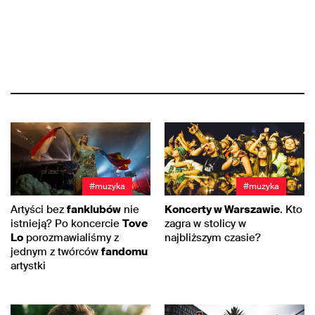
#muzyka
#muzyka
Artyści bez
fanklubów
nie
Koncerty w Warszawie
. Kto
istnieją? Po koncercie
Tove
zagra w stolicy w
Lo
porozmawialiśmy z
najbliższym czasie?
jednym z twórców
fandomu
artystki