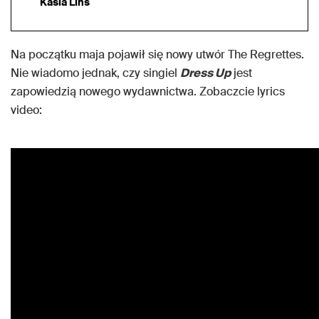
Kasia Lins
Na początku maja pojawił się nowy utwór The Regrettes.
Nie wiadomo jednak, czy singiel
Dress Up
jest
zapowiedzią nowego wydawnictwa. Zobaczcie lyrics
video: