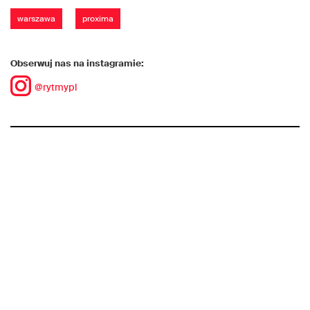
warszawa
proxima
Obserwuj nas na instagramie:
@rytmypl