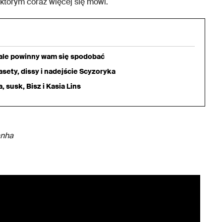
którym coraz więcej się mówi.
iale powinny wam się spodobać
sety, dissy i nadejście Scyzoryka
 susk, Bisz i Kasia Lins
anha