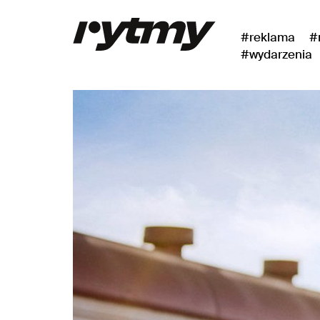
#reklama
#
#wydarzenia