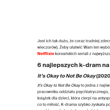
Jest ich tak dużo, że coraz trudniej zde
wieczorów). Żeby ułatwić Wam ten wybór
Netflixie
koreańskich seriali z najwyżs
6 najlepszych k-dram na 
It’s Okay to Not Be Okay
(2020
It’s Okay to Not Be Okay
to jedna z najś
pracowniku oddziału psychiatrycznego, 
książek dla dzieci, która cierpi na ant
co to miłość.
K-drama szybko zyskała po