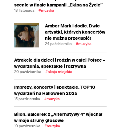
scenie w finale kampanii „Ekipa na Życie”
18 listopada
#muzyka
Amber Mark i dodie. Dwie
artystki, których koncertów
nie można przegapić!
24 października
#muzyka
Atrakcje dla dzieci i rodzin w całej Polsce –
wydarzenia, spektakle i rozrywka
20 października
#akcje miejskie
Imprezy, koncerty i spektakle. TOP 10
wydarzeń na Halloween 2025
15 października
#muzyka
Bilon: Balcerek z „Alternatywy 4” wjechał
w moje struny głosowe
10 października
#muzyka