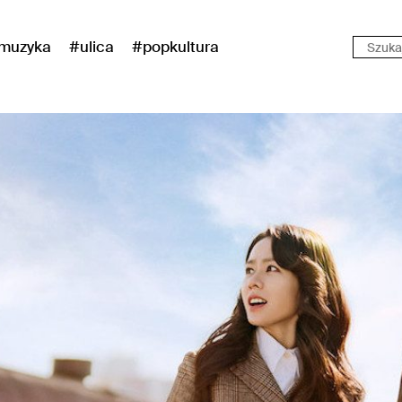
muzyka
#ulica
#popkultura