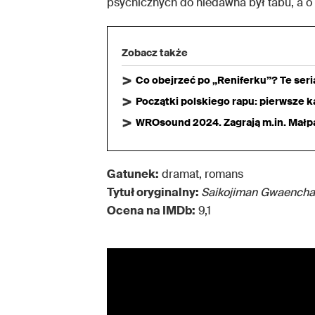
psychicznych do niedawna był tabu, a o 
Zobacz także
Co obejrzeć po „Reniferku”? Te ser
Początki polskiego rapu: pierwsze ka
WROsound 2024. Zagrają m.in. Małpa,
Gatunek:
dramat, romans
Tytuł oryginalny:
Saikojiman Gwaench
Ocena na IMDb:
9,1