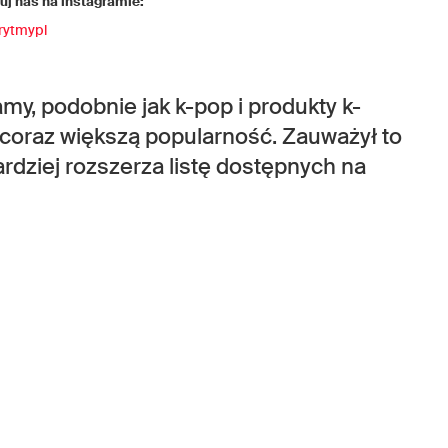
j nas na instagramie:
rytmypl
amy, podobnie jak k-pop i produkty k-
 coraz większą popularność. Zauważył to
bardziej rozszerza listę dostępnych na