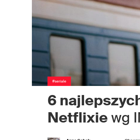
#seriale
6 najlepszyc
Netflixie
wg 