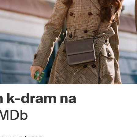
h k-dram na
IMDb