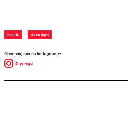
bastille
doom days
Obserwuj nas na instagramie:
@rytmypl