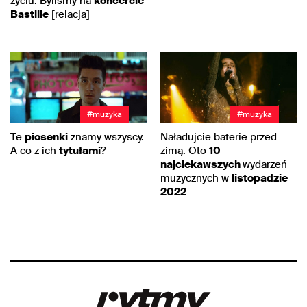
życiu. Byliśmy na
koncercie
Bastille
[relacja]
#muzyka
#muzyka
Te
piosenki
znamy wszyscy.
Naładujcie baterie przed
A co z ich
tytułami
?
zimą. Oto
10
najciekawszych
wydarzeń
muzycznych w
listopadzie
2022