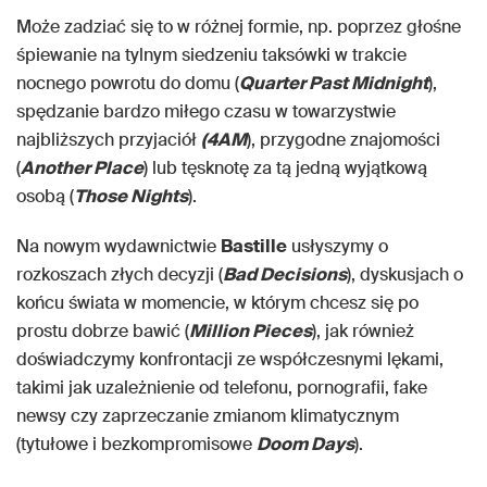
Może zadziać się to w różnej formie, np. poprzez głośne
śpiewanie na tylnym siedzeniu taksówki w trakcie
nocnego powrotu do domu (
Quarter Past Midnight
),
spędzanie bardzo miłego czasu w towarzystwie
najbliższych przyjaciół
(4AM
), przygodne znajomości
(
Another Place
) lub tęsknotę za tą jedną wyjątkową
osobą (
Those Nights
).
Na nowym wydawnictwie
Bastille
usłyszymy o
rozkoszach złych decyzji (
Bad Decisions
), dyskusjach o
końcu świata w momencie, w którym chcesz się po
prostu dobrze bawić (
Million Pieces
), jak również
doświadczymy konfrontacji ze współczesnymi lękami,
takimi jak uzależnienie od telefonu, pornografii, fake
newsy czy zaprzeczanie zmianom klimatycznym
(tytułowe i bezkompromisowe
Doom Days
).