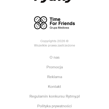
Copyrights 2026 ©
Wszelkie prawa zastrzeżone
O nas
Promocja
Reklama
Kontakt
Regulamin konkursu Rytmy.pl
Polityka prywatności