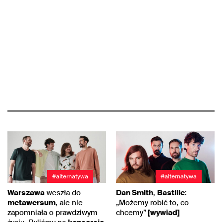
#alternatywa
#alternatywa
Warszawa
weszła do
Dan Smith
,
Bastille
:
metawersum
, ale nie
„Możemy robić to, co
zapomniała o prawdziwym
chcemy”
[wywiad]