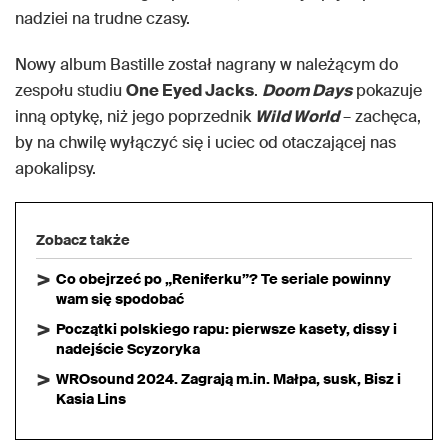
nadziei na trudne czasy.
Nowy album Bastille został nagrany w należącym do
zespołu studiu
One Eyed Jacks
.
Doom Days
pokazuje
inną optykę, niż jego poprzednik
Wild World
– zachęca,
by na chwilę wyłączyć się i uciec od otaczającej nas
apokalipsy.
Zobacz także
Co obejrzeć po „Reniferku”? Te seriale powinny
wam się spodobać
Początki polskiego rapu: pierwsze kasety, dissy i
nadejście Scyzoryka
WROsound 2024. Zagrają m.in. Małpa, susk, Bisz i
Kasia Lins