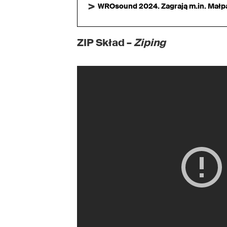
WROsound 2024. Zagrają m.in. Małpa,
ZIP Skład –
Ziping