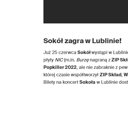
Sokół zagra w Lublinie!
Już 25 czerwca
Sokół
wystąpi w Lublini
płyty
NIC
(m.in.
Burzę
nagraną z
ZIP Sk
Popkiller 2022
, ale nie zabraknie z pew
której czasie współtworzył
ZIP Skład
,
W
Bilety na koncert
Sokoła
w Lublinie dost