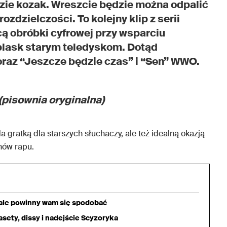
dzie kozak. Wreszcie będzie można odpalić
rozdzielczości. To kolejny klip z serii
cą obróbki cyfrowej przy wsparciu
 blask starym teledyskom. Dotąd
oraz “Jeszcze będzie czas” i “Sen” WWO.
(pisownia oryginalna)
a gratką dla starszych słuchaczy, ale też idealną okazją
nów rapu.
iale powinny wam się spodobać
sety, dissy i nadejście Scyzoryka