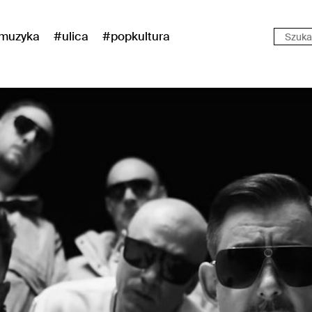
muzyka
#ulica
#popkultura