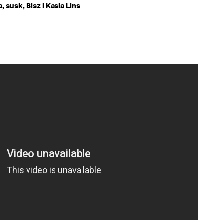
 susk, Bisz i Kasia Lins