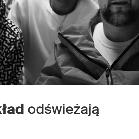
kład
odświeżają