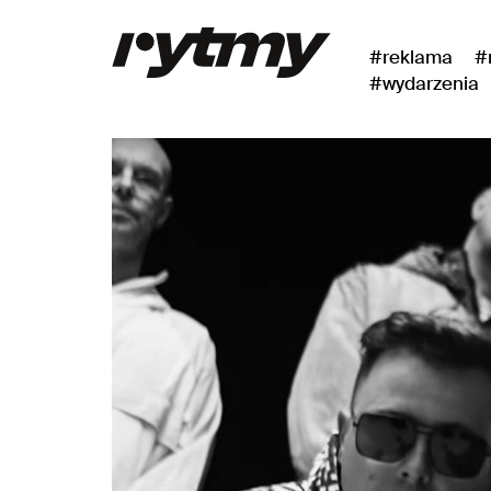
#reklama
#
#wydarzenia