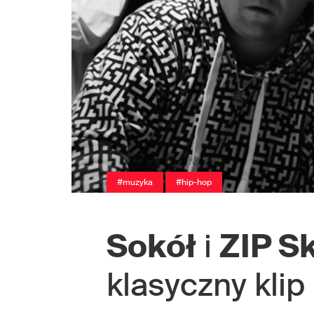
#muzyka
#hip-hop
Sokół
i
ZIP S
klasyczny klip