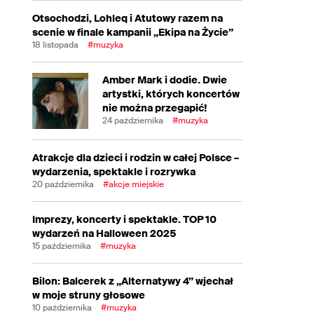
Otsochodzi, Lohleq i Atutowy razem na
scenie w finale kampanii „Ekipa na Życie”
18 listopada
#muzyka
Amber Mark i dodie. Dwie
artystki, których koncertów
nie można przegapić!
24 października
#muzyka
Atrakcje dla dzieci i rodzin w całej Polsce –
wydarzenia, spektakle i rozrywka
20 października
#akcje miejskie
Imprezy, koncerty i spektakle. TOP 10
wydarzeń na Halloween 2025
15 października
#muzyka
Bilon: Balcerek z „Alternatywy 4” wjechał
w moje struny głosowe
10 października
#muzyka