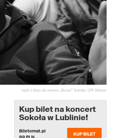
kadr z klipu do utworu „Burza” Sokoła i ZIP Składu
Kup bilet na koncert
Sokoła w Lublinie!
Biletomat.pl
KUP BILET
89 PLN