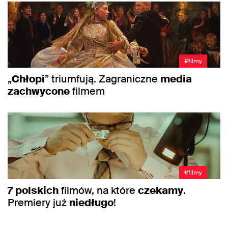
#filmy
„
Chłopi
” triumfują. Zagraniczne
media
zachwycone
filmem
#filmy
7
polskich
filmów, na które
czekamy
.
Premiery już
niedługo
!