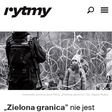
materiały promocyjne filmu „Zielona granica”, fot. Agata Kubis
„
Zielona granica
” nie jest