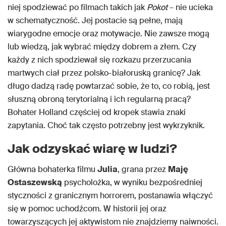
niej spodziewać po filmach takich jak
Pokot
– nie ucieka
w schematyczność. Jej postacie są pełne, mają
wiarygodne emocje oraz motywacje. Nie zawsze mogą
lub wiedzą, jak wybrać między dobrem a złem. Czy
każdy z nich spodziewał się rozkazu przerzucania
martwych ciał przez polsko-białoruską granicę? Jak
długo dadzą radę powtarzać sobie, że to, co robią, jest
słuszną obroną terytorialną i ich regularną pracą?
Bohater Holland częściej od kropek stawia znaki
zapytania. Choć tak często potrzebny jest wykrzyknik.
Jak odzyskać wiarę w ludzi?
Główna bohaterka filmu
Julia
, grana przez
Maję
Ostaszewską
psycholożka, w wyniku bezpośredniej
styczności z granicznym horrorem, postanawia włączyć
się w pomoc uchodźcom. W historii jej oraz
towarzyszących jej aktywistom nie znajdziemy naiwności.