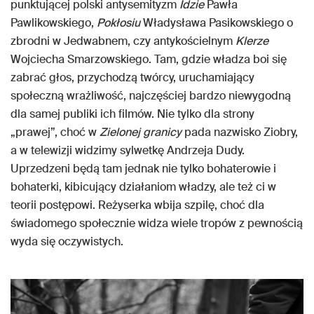
punktującej polski antysemityzm
Idzie
Pawła
Pawlikowskiego,
Pokłosiu
Władysława Pasikowskiego o
zbrodni w Jedwabnem, czy antykościelnym
Klerze
Wojciecha Smarzowskiego. Tam, gdzie władza boi się
zabrać głos, przychodzą twórcy, uruchamiający
społeczną wrażliwość, najczęściej bardzo niewygodną
dla samej publiki ich filmów. Nie tylko dla strony
„prawej”, choć w
Zielonej granicy
pada nazwisko Ziobry,
a w telewizji widzimy sylwetkę Andrzeja Dudy.
Uprzedzeni będą tam jednak nie tylko bohaterowie i
bohaterki, kibicujący działaniom władzy, ale też ci w
teorii postępowi. Reżyserka wbija szpilę, choć dla
świadomego społecznie widza wiele tropów z pewnością
wyda się oczywistych.