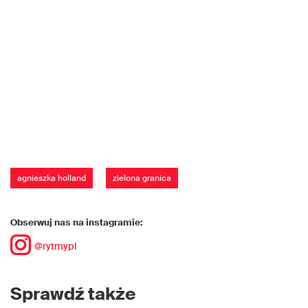
agnieszka holland
zielona granica
Obserwuj nas na instagramie:
@rytmypl
Sprawdź także