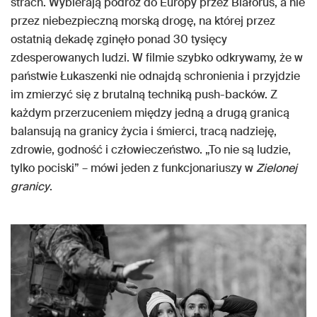
strach. Wybierają podróż do Europy przez Białoruś, a nie
przez niebezpieczną morską drogę, na której przez
ostatnią dekadę zginęło ponad 30 tysięcy
zdesperowanych ludzi. W filmie szybko odkrywamy, że w
państwie Łukaszenki nie odnajdą schronienia i przyjdzie
im zmierzyć się z brutalną techniką push-backów. Z
każdym przerzuceniem między jedną a drugą granicą
balansują na granicy życia i śmierci, tracą nadzieję,
zdrowie, godność i człowieczeństwo. „To nie są ludzie,
tylko pociski” – mówi jeden z funkcjonariuszy w
Zielonej
granicy
.