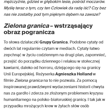
mężczyźnie, gdzieś w głębokim lesie, pośród moczarów.
Myślę teraz o tym, czy ten Człowiek da radę iść? Czy bez
nas nie zostałby pod tym pięknym dębem na zawsze?
Zielona granica
– wstrząsający
obraz pogranicza
To słowa działaczki
Grupy Granica
. Podobne cytaty od
dwóch lat regularnie czytam w mediach. Cytaty łatwo
zepchnąć w życiu codziennym na drugi plan, zapomnieć,
przejść do porządku dziennego i relaksu w stołecznej
kawiarni, daleko od horroru, dziejącego się na granicy
Unii Europejskiej. Reżyserka
Agnieszka Holland
w
filmie
Zielona granica
na to nie pozwala. Za pomocą
inspirowanej prawdziwymi wydarzeniami historii chwyta
nas za gardło i zderza ze złożonym problemem kryzysu
humanitarnego na polsko-białoruskiej granicy. I tak jak w
przypadku mrożących krew w żyłach słów osób