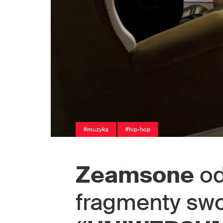
#muzyka
#hip-hop
Zeamsone
od
fragmenty sw