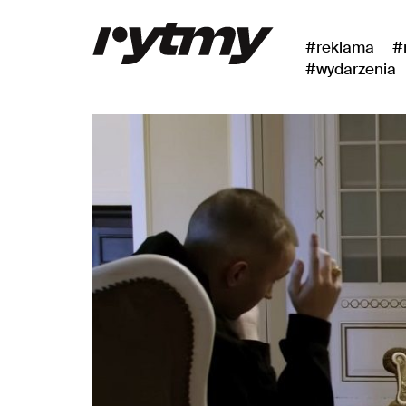
#reklama
#
#wydarzenia