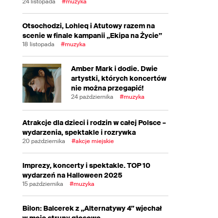
24 listopada
#muzyka
Otsochodzi, Lohleq i Atutowy razem na
scenie w finale kampanii „Ekipa na Życie”
18 listopada
#muzyka
Amber Mark i dodie. Dwie
artystki, których koncertów
nie można przegapić!
24 października
#muzyka
Atrakcje dla dzieci i rodzin w całej Polsce –
wydarzenia, spektakle i rozrywka
20 października
#akcje miejskie
Imprezy, koncerty i spektakle. TOP 10
wydarzeń na Halloween 2025
15 października
#muzyka
Bilon: Balcerek z „Alternatywy 4” wjechał
w moje struny głosowe