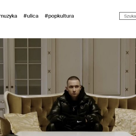
muzyka
#ulica
#popkultura