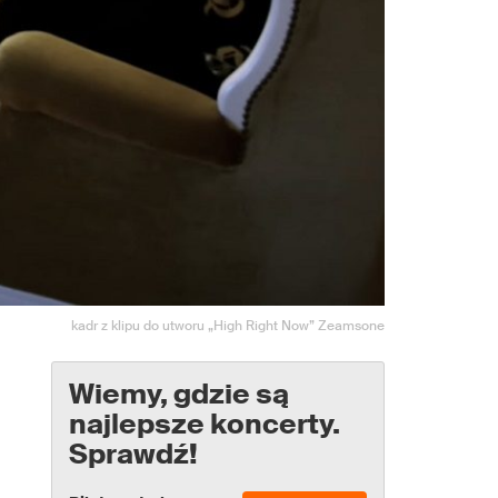
kadr z klipu do utworu „High Right Now” Zeamsone
Wiemy, gdzie są
najlepsze koncerty.
Sprawdź!