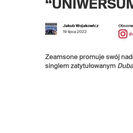
“UNIWERSU
Jakub Wojakowicz
Obserwu
19 lipca 2022
@
Zeamsone promuje swój na
singlem zatytułowanym
Duba