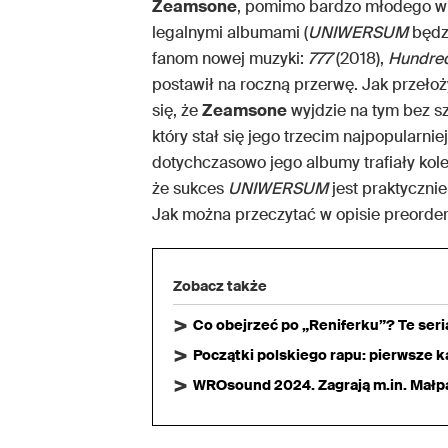
Zeamsone
, pomimo bardzo młodego wi
legalnymi albumami (
UNIWERSUM
będz
fanom nowej muzyki:
777
(2018),
Hundre
postawił na roczną przerwę. Jak przełoż
się, że
Zeamsone
wyjdzie na tym bez s
który stał się jego trzecim najpopularni
dotychczasowo jego albumy trafiały kolej
że sukces
UNIWERSUM
jest praktyczni
Jak można przeczytać w opisie preorder
Zobacz także
Co obejrzeć po „Reniferku”? Te ser
Początki polskiego rapu: pierwsze ka
WROsound 2024. Zagrają m.in. Małpa,