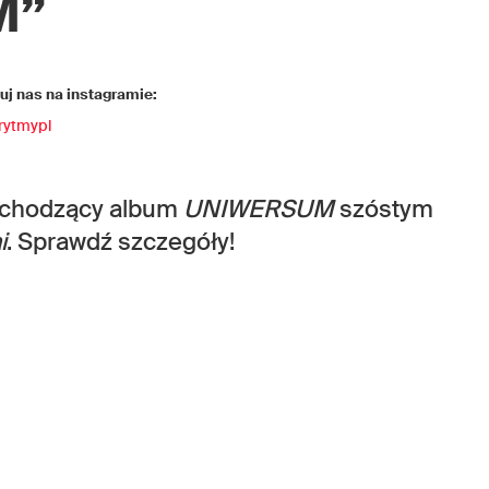
M”
j nas na instagramie:
rytmypl
dchodzący album
UNIWERSUM
szóstym
i
. Sprawdź szczegóły!