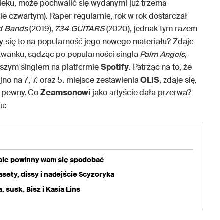
eku, może pochwalić się wydanymi już trzema
ie czwartym). Raper regularnie, rok w rok dostarczał
d Bands
(2019),
734 GUITARS
(2020), jednak tym razem
y się to na popularność jego nowego materiału? Zdaje
zwanku, sądząc po popularności singla
Palm Angels
,
ejszym singlem na platformie
Spotify
. Patrząc na to, że
no na 7., 7. oraz 5. miejsce zestawienia
OLiS
, zdaje się,
e pewny. Co
Zeamsonowi
jako artyście dała przerwa?
u:
iale powinny wam się spodobać
sety, dissy i nadejście Scyzoryka
 susk, Bisz i Kasia Lins