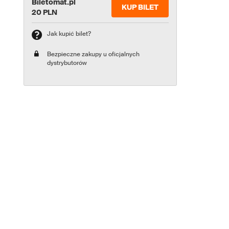
Biletomat.pl
KUP BILET
20 PLN
Jak kupić bilet?
Bezpieczne zakupy u oficjalnych
dystrybutorów