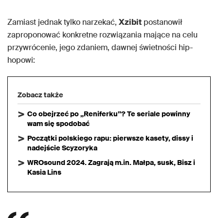
Zamiast jednak tylko narzekać,
Xzibit
postanowił
zaproponować konkretne rozwiązania mające na celu
przywrócenie, jego zdaniem, dawnej świetności hip-
hopowi:
Zobacz także
Co obejrzeć po „Reniferku”? Te seriale powinny
wam się spodobać
Początki polskiego rapu: pierwsze kasety, dissy i
nadejście Scyzoryka
WROsound 2024. Zagrają m.in. Małpa, susk, Bisz i
Kasia Lins