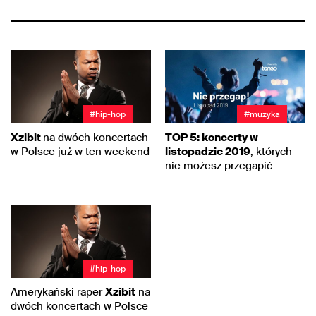
#hip-hop
#muzyka
Xzibit
na dwóch koncertach
TOP 5: koncerty w
w Polsce już w ten weekend
listopadzie 2019
, których
nie możesz przegapić
#hip-hop
Amerykański raper
Xzibit
na
dwóch koncertach w Polsce