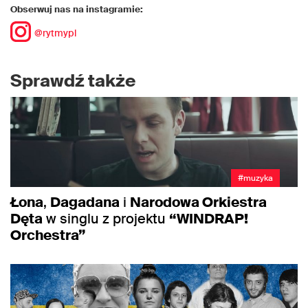
Obserwuj nas na instagramie:
@rytmypl
Sprawdź także
#muzyka
Łona
,
Dagadana
i
Narodowa Orkiestra
Dęta
w singlu z projektu
“WINDRAP!
Orchestra”