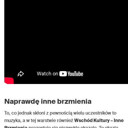
Naprawdę inne brzmienia
To, co jednak skłoni z pewnością wielu uczestników to
muzyka, a w tej warstwie również
Wschód Kultury – Inne
Brzmienia
prezentuje się niezwykle okazale. To okazja,