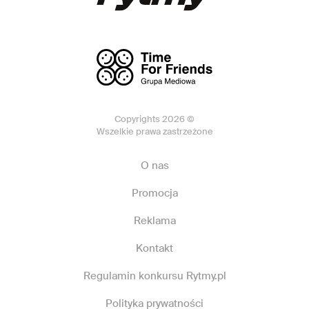
Copyrights 2026 ©
Wszelkie prawa zastrzeżone
O nas
Promocja
Reklama
Kontakt
Regulamin konkursu Rytmy.pl
Polityka prywatności