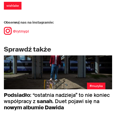
wishlake
Obserwuj nas na instagramie:
@rytmypl
Sprawdź także
#muzyka
Podsiadło
: “ostatnia nadzieja” to nie koniec
współpracy z
sanah
. Duet pojawi się na
nowym albumie Dawida