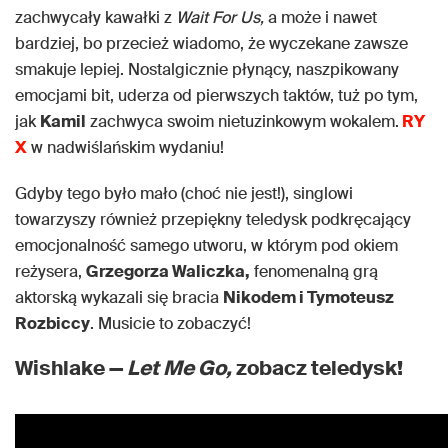
zachwycały kawałki z
Wait For Us,
a może i nawet
bardziej, bo przecież wiadomo, że wyczekane zawsze
smakuje lepiej. Nostalgicznie płynący, naszpikowany
emocjami bit, uderza od pierwszych taktów, tuż po tym,
jak
Kamil
zachwyca swoim nietuzinkowym wokalem.
RY
X
w nadwiślańskim wydaniu!
Gdyby tego było mało (choć nie jest!), singlowi
towarzyszy również przepiękny teledysk podkręcający
emocjonalność samego utworu, w którym pod okiem
reżysera,
Grzegorza Waliczka,
fenomenalną grą
aktorską wykazali się bracia
Nikodem i Tymoteusz
Rozbiccy
. Musicie to zobaczyć!
Wishlake —
Let Me Go,
zobacz teledysk!