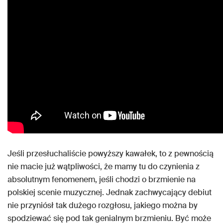
Jeśli przesłuchaliście powyższy kawałek, to z pewnością
nie macie już wątpliwości, że mamy tu do czynienia z
absolutnym fenomenem, jeśli chodzi o brzmienie na
polskiej scenie muzycznej. Jednak zachwycający debiut
nie przyniósł tak dużego rozgłosu, jakiego można by
spodziewać się pod tak genialnym brzmieniu. Być może