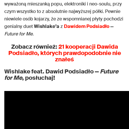
wyważoną mieszanką popu, elektroniki i neo-soulu, przy
czym wszystko to z absolutnie najwyższej półki. Pewnie
niewiele osób kojarzy, że ze wspomnianej płyty pochodzi
genialny duet
Wishlake’a
z
Dawidem Podsiadło
—
Future for Me.
Zobacz również:
21 kooperacji Dawida
Podsiadło, których prawdopodobnie nie
znałeś
Wishlake feat. Dawid Podsiadło —
Future
for Me
, posłuchaj!