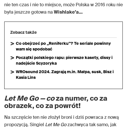
nie ten czas i nie to miejsce, może Polska w 2016 roku nie
była jeszcze gotowa na
Wishlake’a…
Zobacz także
Co obejrzeć po „Reniferku”? Te seriale powinny
wam się spodobać
Początki polskiego rapu: pierwsze kasety, dissy i
nadejście Scyzoryka
WROsound 2024. Zagrają m.in. Małpa, susk, Bisz i
Kasia Lins
Let Me Go — co
za numer, co za
obrazek, co za powrót!
Na szczęście ten nie złożył broni i dziś powraca z nową
propozycją. Singiel
Let Me Go
zachwyca tak samo, jak