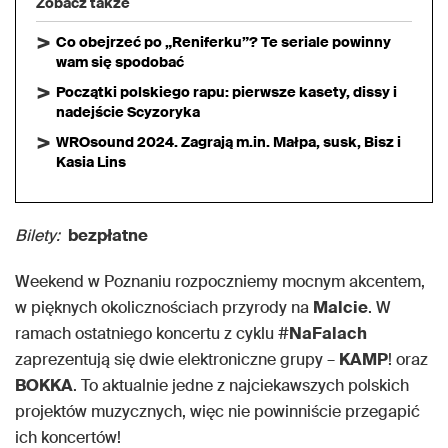
Zobacz także
Co obejrzeć po „Reniferku”? Te seriale powinny
wam się spodobać
Początki polskiego rapu: pierwsze kasety, dissy i
nadejście Scyzoryka
WROsound 2024. Zagrają m.in. Małpa, susk, Bisz i
Kasia Lins
Bilety:
bezpłatne
Weekend w Poznaniu rozpoczniemy mocnym akcentem,
w pięknych okolicznościach przyrody na
Malcie
. W
ramach ostatniego koncertu z cyklu #
NaFalach
zaprezentują się dwie elektroniczne grupy –
KAMP
! oraz
BOKKA
. To aktualnie jedne z najciekawszych polskich
projektów muzycznych, więc nie powinniście przegapić
ich koncertów!