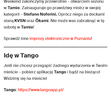
Weekend zakończymy przewrotnie – otwarciem sezonu
w
Tamie
. Zainauguruje go prawdziwy mistrz w swojej
kategorii –
Stefano Noferini.
Oprócz niego za deckami
staną
KVSN
oraz
Ōkami
. Nie może was zabraknąć w tę
sobotę w
Tamie
!
Sprawdź inne
imprezy elektroniczne w Poznaniu
!
Idę w Tango
Jeśli nie chcesz przegapić żadnego wydarzenia w Twoim
mieście – pobierz aplikację
Tango
i bądź na bieżąco!
Widzimy się na mieście!
Tango
:
https://www.tangoapp.pl/