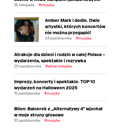
18 listopada
#muzyka
Amber Mark i dodie. Dwie
artystki, których koncertów
nie można przegapić!
24 października
#muzyka
Atrakcje dla dzieci i rodzin w całej Polsce –
wydarzenia, spektakle i rozrywka
20 października
#akcje miejskie
Imprezy, koncerty i spektakle. TOP 10
wydarzeń na Halloween 2025
15 października
#muzyka
Bilon: Balcerek z „Alternatywy 4” wjechał
w moje struny głosowe
10 października
#muzyka