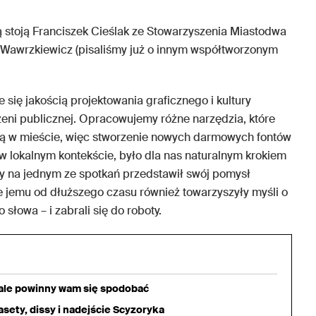
rą stoją Franciszek Cieślak ze Stowarzyszenia Miastodwa
ene Wawrzkiewicz (pisaliśmy już o innym współtworzonym
się jakością projektowania graficznego i kultury
rzeni publicznej. Opracowujemy różne narzędzia, które
zną w mieście, więc stworzenie nowych darmowych fontów
 w lokalnym kontekście, było dla nas naturalnym krokiem
óry na jednym ze spotkań przedstawił swój pomysł
e jemu od dłuższego czasu również towarzyszyły myśli o
łowa – i zabrali się do roboty.
iale powinny wam się spodobać
sety, dissy i nadejście Scyzoryka