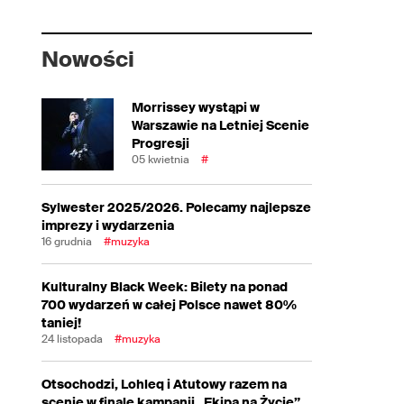
Nowości
Morrissey wystąpi w
Warszawie na Letniej Scenie
Progresji
05 kwietnia
#
Sylwester 2025/2026. Polecamy najlepsze
imprezy i wydarzenia
16 grudnia
#muzyka
Kulturalny Black Week: Bilety na ponad
700 wydarzeń w całej Polsce nawet 80%
taniej!
24 listopada
#muzyka
Otsochodzi, Lohleq i Atutowy razem na
scenie w finale kampanii „Ekipa na Życie”