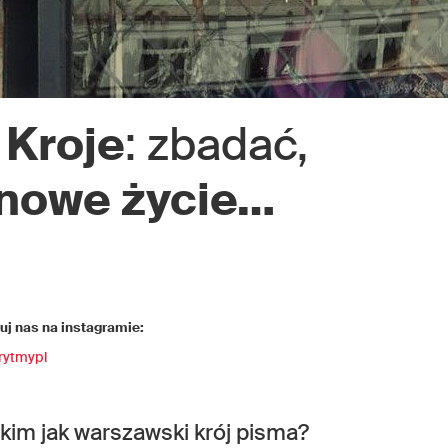
 Kroje
: zbadać,
nowe życie…
j nas na instagramie:
rytmypl
im jak warszawski krój pisma?