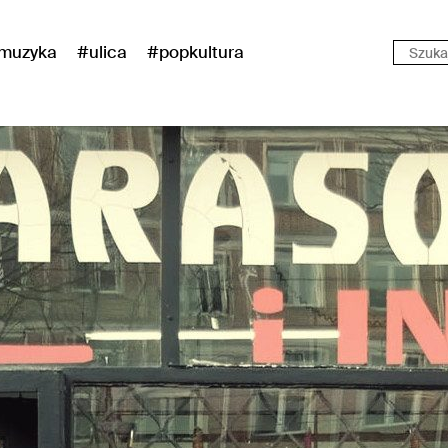
muzyka
#ulica
#popkultura