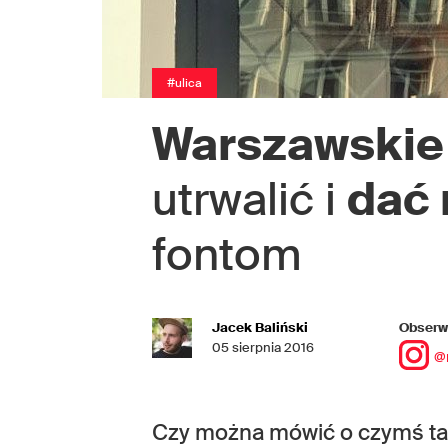
#ulica
Warszawskie
utrwalić i
dać 
fontom
Jacek Baliński
Obserwu
05 sierpnia 2016
@
Czy można mówić o czymś tak