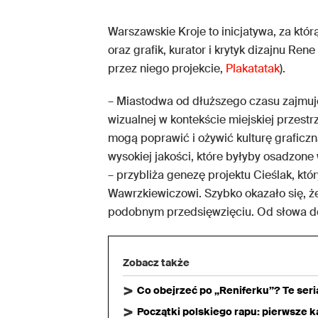
Warszawskie Kroje to inicjatywa, za któ
oraz grafik, kurator i krytyk dizajnu R
przez niego projekcie,
Plakatatak
).
– Miastodwa od dłuższego czasu zajmuje 
wizualnej w kontekście miejskiej przest
mogą poprawić i ożywić kulturę grafic
wysokiej jakości, które byłyby osadzone
– przybliża genezę projektu Cieślak, kt
Wawrzkiewiczowi. Szybko okazało się, ż
podobnym przedsięwzięciu. Od słowa do s
Zobacz także
Co obejrzeć po „Reniferku”? Te ser
Początki polskiego rapu: pierwsze ka