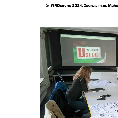
WROsound 2024. Zagrają m.in. Małpa,