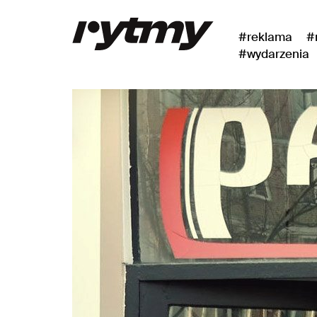
#reklama
#
#wydarzenia