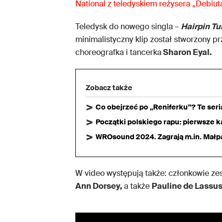
National z teledyskiem reżysera „Debiu
Teledysk do nowego singla –
Hairpin Tu
minimalistyczny klip został stworzony p
choreografka i tancerka
Sharon Eyal.
Zobacz także
Co obejrzeć po „Reniferku”? Te ser
Początki polskiego rapu: pierwsze ka
WROsound 2024. Zagrają m.in. Małpa,
W video występują także: członkowie z
Ann Dorsey,
a także
Pauline de Lassu