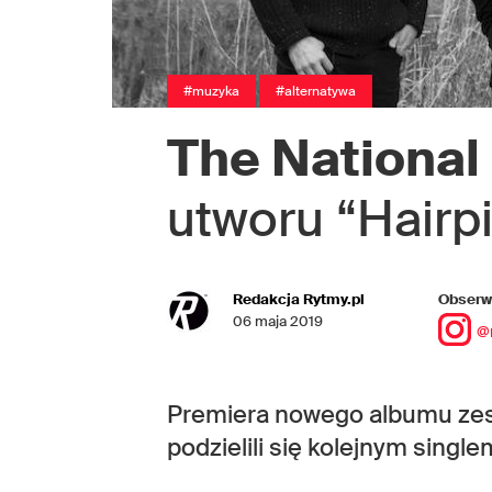
#muzyka
#alternatywa
The National
utworu “Hairp
Redakcja Rytmy.pl
Obserwu
06 maja 2019
@
Premiera nowego albumu zes
podzielili się kolejnym sing