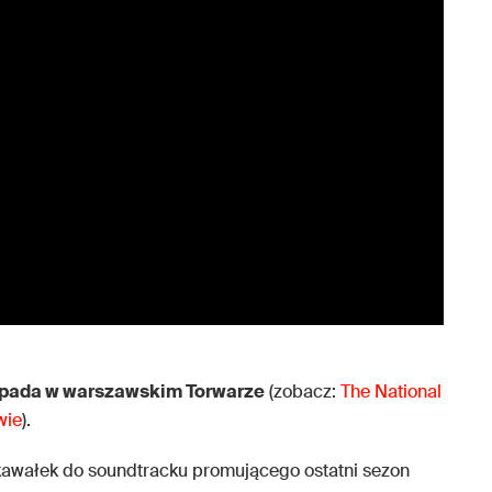
opada w warszawskim Torwarze
(zobacz:
The National
wie
).
 kawałek do soundtracku promującego ostatni sezon