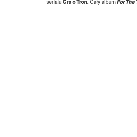
serialu
Gra o Tron.
Cały album
For The 