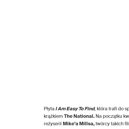
Płyta
I Am Easy To Find
, która trafi do
krążkiem
The National.
Na początku kwi
reżyserii
Mike’a Millsa,
twórcy takich f