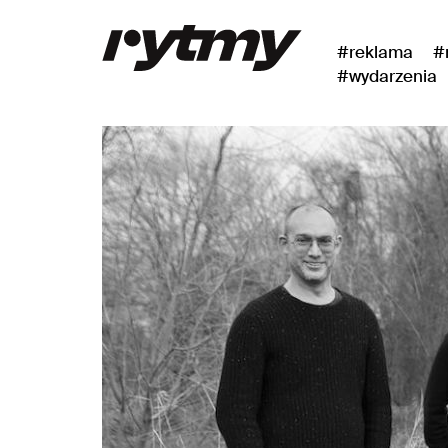
#reklama
#
#wydarzenia