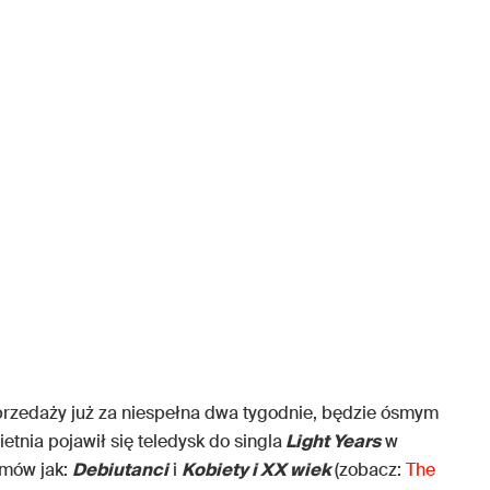
 sprzedaży już za niespełna dwa tygodnie, będzie ósmym
etnia pojawił się teledysk do singla
Light Years
w
ilmów jak:
Debiutanci
i
Kobiety i XX wiek
(zobacz:
The