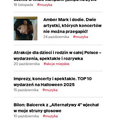
18 listopada
#muzyka
Amber Mark i dodie. Dwie
artystki, których koncertów
nie można przegapić!
24 października
#muzyka
Atrakcje dla dzieci i rodzin w całej Polsce –
wydarzenia, spektakle i rozrywka
20 października
#akcje miejskie
Imprezy, koncerty i spektakle. TOP 10
wydarzeń na Halloween 2025
15 października
#muzyka
Bilon: Balcerek z „Alternatywy 4” wjechał
w moje struny głosowe
10 października
#muzyka