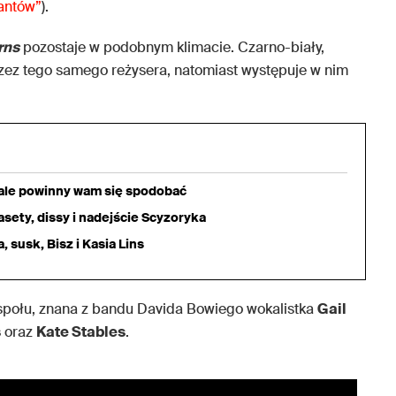
tantów”
).
rns
pozostaje w podobnym klimacie. Czarno-biały,
rzez tego samego reżysera, natomiast występuje w nim
iale powinny wam się spodobać
sety, dissy i nadejście Scyzoryka
 susk, Bisz i Kasia Lins
espołu, znana z bandu Davida Bowiego wokalistka
Gail
s
oraz
Kate Stables
.