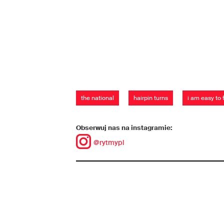
the national
hairpin turns
i am easy to 
Obserwuj nas na instagramie:
@rytmypl