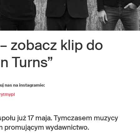
– zobacz klip do
in Turns”
j nas na instagramie:
rytmypl
połu już 17 maja. Tymczasem muzycy
lem promującym wydawnictwo.