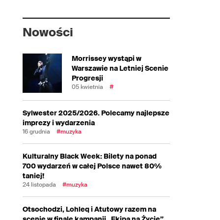
Nowości
Morrissey wystąpi w
Warszawie na Letniej Scenie
Progresji
05 kwietnia
#
Sylwester 2025/2026. Polecamy najlepsze
imprezy i wydarzenia
16 grudnia
#muzyka
Kulturalny Black Week: Bilety na ponad
700 wydarzeń w całej Polsce nawet 80%
taniej!
24 listopada
#muzyka
Otsochodzi, Lohleq i Atutowy razem na
scenie w finale kampanii „Ekipa na Życie”