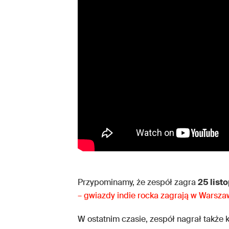
Przypominamy, że zespół zagra
25 list
– gwiazdy indie rocka zagrają w Warsza
W ostatnim czasie, zespół nagrał także