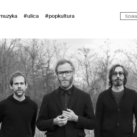
muzyka
#ulica
#popkultura