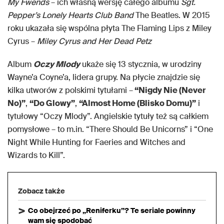
My Fwends
– ich własną wersję całego albumu
Sgt.
Pepper’s Lonely Hearts Club Band
The Beatles. W 2015
roku ukazała się wspólna płyta The Flaming Lips z Miley
Cyrus –
Miley Cyrus and Her Dead Petz
Album
Oczy Mlody
ukaże się 13 stycznia, w urodziny
Wayne’a Coyne’a, lidera grupy. Na płycie znajdzie się
kilka utworów z polskimi tytułami –
“Nigdy Nie (Never
No)”
,
“Do Glowy”
,
“Almost Home (Blisko Domu)”
i
tytułowy “Oczy Mlody”. Angielskie tytuły też są całkiem
pomysłowe – to m.in. “There Should Be Unicorns” i “One
Night While Hunting for Faeries and Witches and
Wizards to Kill”.
Zobacz także
Co obejrzeć po „Reniferku”? Te seriale powinny
wam się spodobać