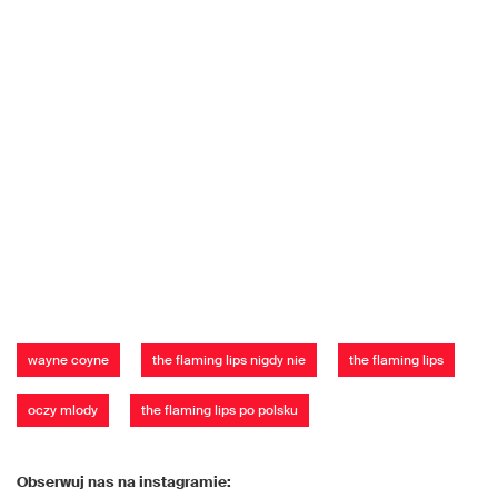
wayne coyne
the flaming lips nigdy nie
the flaming lips
oczy mlody
the flaming lips po polsku
Obserwuj nas na instagramie: