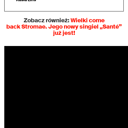
Zobacz również:
Wielki come
back
Stromae.
Jego nowy singiel „Santé”
już jest!