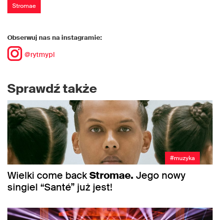
Stromae
Obserwuj nas na instagramie:
@rytmypl
Sprawdź także
#muzyka
Wielki come back
Stromae.
Jego nowy
singiel “Santé” już jest!