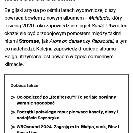
Belgijski artysta po ośmiu latach wydawniczej ciszy
powraca bowiem z nowym albumem –
Multitude
, który
jesienią 2020 roku zapowiedział singiel
Santé
. Utwór ten
okazał się być przebojowym pomostem między takimi
hitami
Stromae,
jak
Alors on danse
czy
Papaoutai
, a tym
co nadchodzi. Kolejna zapowiedź drugiego albumu
Belga utrzymana jest bowiem w zgoła odmiennym
klimacie.
Zobacz także
Co obejrzeć po „Reniferku”? Te seriale powinny
wam się spodobać
Początki polskiego rapu: pierwsze kasety, dissy i
nadejście Scyzoryka
WROsound 2024. Zagrają m.in. Małpa, susk, Bisz i
Kasia Lins