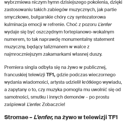
wybrzmiewa niczym hymn dzisiejszego pokolenia, dzięki
zastosowaniu takich zabiegów muzycznych, jak partie
smyczkowe, bułgarskie chóry czy syntezatorowa
kulminacja emocji w refrenie. Choć z pozoru
L’enfer
wydaje się być oszczędnym fortepianowo-wokalnym
numerem, to tak naprawdę monumentalny statement
muzyczny, będący talizmanem w walce z
najmroczniejszym zakamarkami własnej duszy.
Premiera singla odbyła się na żywo w publicznej,
francuskiej telewizji
TF1,
gdzie podczas wieczornego
wydania wiadomości, artysta udzielił krótkiego wywiadu,
a zapytany o to, czy muzyka pomogła mu uwolnić się od
samotności, smutku i innych demonów – po prostu
zaśpiewał
L’enfer.
Zobaczcie!
Stromae –
L’enfer,
na żywo w telewizji TF1