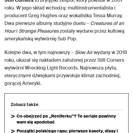
Still Corners
to brytyjski zespół, który powstał w 2007
roku. W jego skład wchodzą: multiinstrumentalista i
producent Greg Hughes oraz wokalistka Tessa Murray.
Dwa pierwsze albumy studyjne duetu –
Creatures of an
Hour
i
Strange Pleasures
zostały wydane przez kultową
amerykańską wytwórnię Sub Pop.
Kolejne dwa, w tym najnowszy –
Slow Air
wydany w 2018
roku, ukazał się nakładem założonej przez Still Corners
wytwórni Wrecking Light Records. Najnowsza płyta,
eterycznymi dźwiękami przywołuje klimat zachodniej,
gorącej Ameryki.
Zobacz także
Co obejrzeć po „Reniferku”? Te seriale powinny
wam się spodobać
Początki polskiego rapu: pierwsze kasety, dissy i