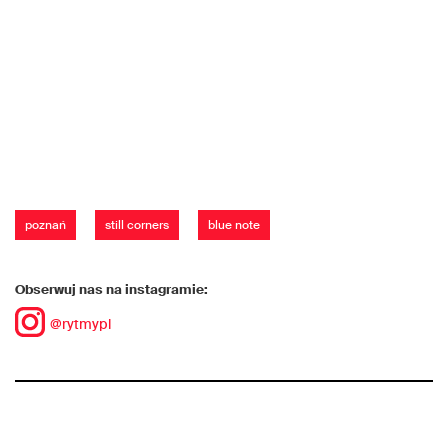
poznań
still corners
blue note
Obserwuj nas na instagramie:
@rytmypl