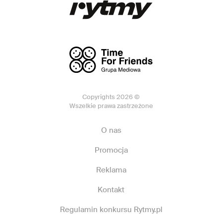
Copyrights 2026 ©
Wszelkie prawa zastrzeżone
O nas
Promocja
Reklama
Kontakt
Regulamin konkursu Rytmy.pl