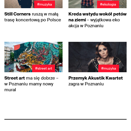
#muzyka
#ekologia
Still Corners
ruszą w małą
Kreda wstydu wokół
petów
trasę koncertową po Polsce
na ziemi
– wyjątkowa eko
akcja w Poznaniu
#street art
#muzyka
Street art
ma się dobrze –
Przemyk Akustik Kwartet
w Poznaniu mamy nowy
zagra w Poznaniu
mural