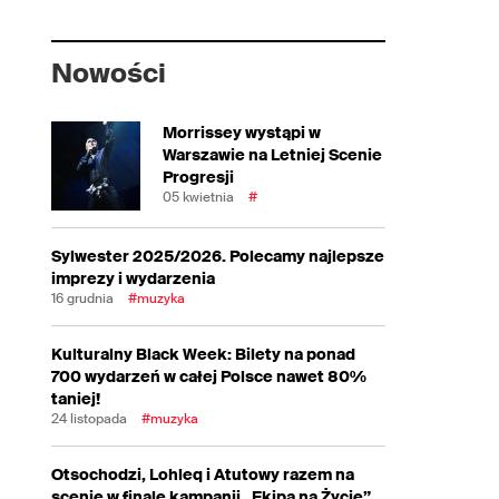
Nowości
Morrissey wystąpi w
Warszawie na Letniej Scenie
Progresji
05 kwietnia
#
Sylwester 2025/2026. Polecamy najlepsze
imprezy i wydarzenia
16 grudnia
#muzyka
Kulturalny Black Week: Bilety na ponad
700 wydarzeń w całej Polsce nawet 80%
taniej!
24 listopada
#muzyka
Otsochodzi, Lohleq i Atutowy razem na
scenie w finale kampanii „Ekipa na Życie”