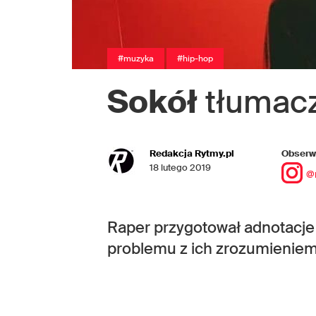
#muzyka
#hip-hop
Sokół
tłumacz
Redakcja Rytmy.pl
Obserwu
18 lutego 2019
@
Raper przygotował adnotacje 
problemu z ich zrozumieniem