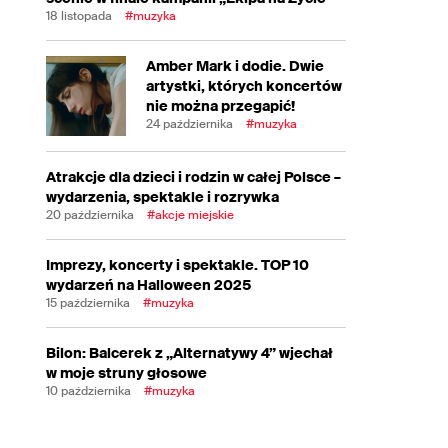
18 listopada
#muzyka
Amber Mark i dodie. Dwie
artystki, których koncertów
nie można przegapić!
24 października
#muzyka
Atrakcje dla dzieci i rodzin w całej Polsce –
wydarzenia, spektakle i rozrywka
20 października
#akcje miejskie
Imprezy, koncerty i spektakle. TOP 10
wydarzeń na Halloween 2025
15 października
#muzyka
Bilon: Balcerek z „Alternatywy 4” wjechał
w moje struny głosowe
10 października
#muzyka