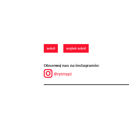
sokół
wojtek sokół
Obserwuj nas na instagramie:
@rytmypl