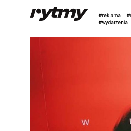
#reklama
#
#wydarzenia