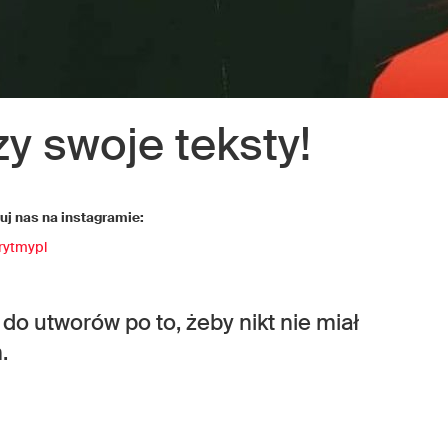
y swoje teksty!
j nas na instagramie:
rytmypl
do utworów po to, żeby nikt nie miał
.