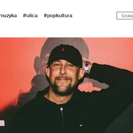
muzyka
#ulica
#popkultura