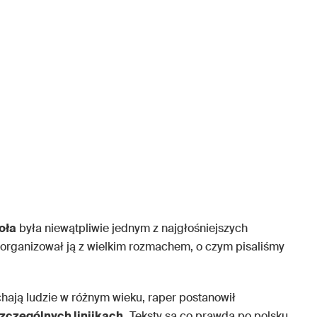
oła
była niewątpliwie jednym z najgłośniejszych
organizował ją z wielkim rozmachem, o czym pisaliśmy
chają ludzie w różnym wieku, raper postanowił
zczególnych linijkach.
Teksty są co prawda po polsku,