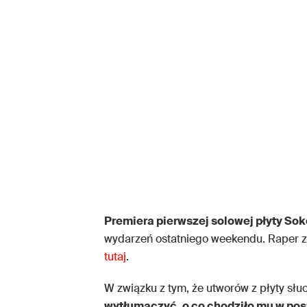
Premiera pierwszej solowej płyty Sok
wydarzeń ostatniego weekendu. Raper z
tutaj
.
W związku z tym, że utworów z płyty słu
wytłumaczyć, o co chodziło mu w pos