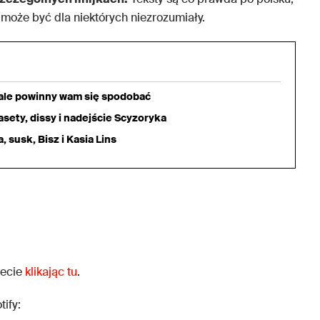
y może być dla niektórych niezrozumiały.
iale powinny wam się spodobać
sety, dissy i nadejście Scyzoryka
 susk, Bisz i Kasia Lins
iecie
klikając tu
.
ify: