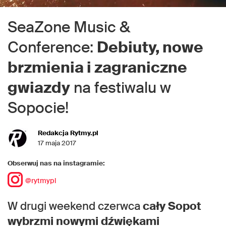
SeaZone Music &
Conference:
Debiuty, nowe
brzmienia i zagraniczne
gwiazdy
na festiwalu w
Sopocie!
Redakcja Rytmy.pl
17 maja 2017
Obserwuj nas na instagramie:
@rytmypl
W drugi weekend czerwca
cały Sopot
wybrzmi nowymi dźwiękami