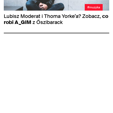
#muzyka
Lubisz Moderat i Thoma Yorke’a? Zobacz,
co
robi A_GIM
z Őszibarack