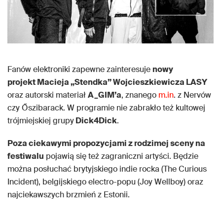
Fanów elektroniki zapewne zainteresuje
nowy
projekt Macieja „Stendka” Wojcieszkiewicza LASY
oraz autorski materiał
A_GIM’a
, znanego
m.in
. z Nervów
czy Őszibarack. W programie nie zabrakło też kultowej
trójmiejskiej grupy
Dick4Dick
.
Poza ciekawymi propozycjami z rodzimej sceny na
festiwalu
pojawią się też zagraniczni artyści. Będzie
można posłuchać brytyjskiego indie rocka (The Curious
Incident), belgijskiego electro-popu (Joy Wellboy) oraz
najciekawszych brzmień z Estonii.