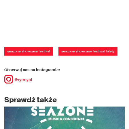
seazone showcase festival
seazone showcase festiwal bilety
Obserwuj nas na instagramie:
@rytmypl
Sprawdź także