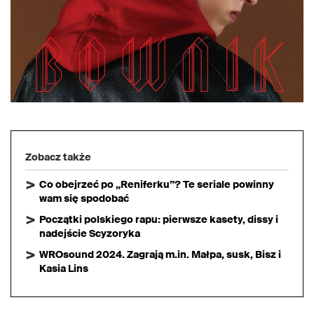
Zobacz także
Co obejrzeć po „Reniferku”? Te seriale powinny
wam się spodobać
Początki polskiego rapu: pierwsze kasety, dissy i
nadejście Scyzoryka
WROsound 2024. Zagrają m.in. Małpa, susk, Bisz i
Kasia Lins