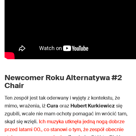
Newcomer Roku Alternatywa #2
Chair
Ten zespół jest tak oderwany i wyjęty z kontekstu, że
mimo, wrażenia, iż
Cura
oraz
Hubert Kurkiewicz
się
zgubili, wcale nie mam ochoty pomagać im wrócić tam,
skąd się wzięli.
Ich muzyka utknęła jedną nogą dobrze
przed latami 00., co stanowi o tym, że zespół obecnie