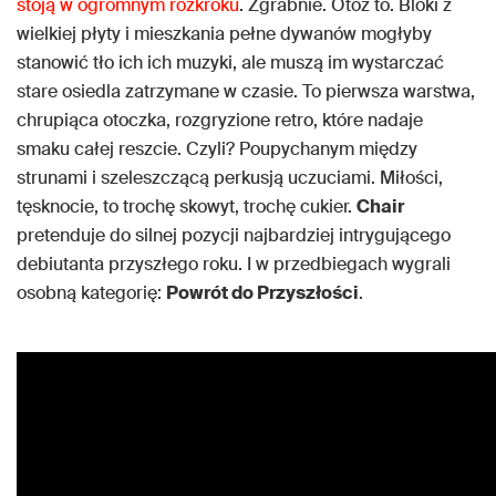
stoją w ogromnym rozkroku
. Zgrabnie. Otóż to. Bloki z
wielkiej płyty i mieszkania pełne dywanów mogłyby
stanowić tło ich ich muzyki, ale muszą im wystarczać
stare osiedla zatrzymane w czasie. To pierwsza warstwa,
chrupiąca otoczka, rozgryzione retro, które nadaje
smaku całej reszcie. Czyli? Poupychanym między
strunami i szeleszczącą perkusją uczuciami. Miłości,
tęsknocie, to trochę skowyt, trochę cukier.
Chair
pretenduje do silnej pozycji najbardziej intrygującego
debiutanta przyszłego roku. I w przedbiegach wygrali
osobną kategorię:
Powrót do Przyszłości
.