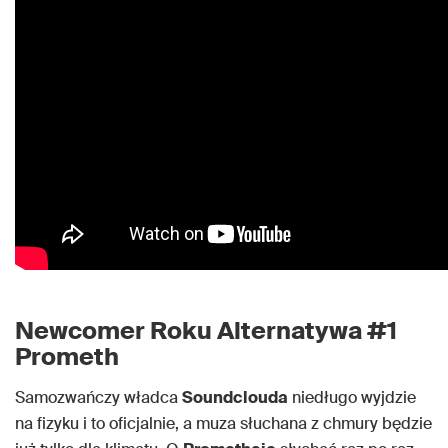
Newcomer Roku Alternatywa #1
Prometh
Samozwańczy władca
Soundclouda
niedługo wyjdzie
na fizyku i to oficjalnie, a muza słuchana z chmury będzie