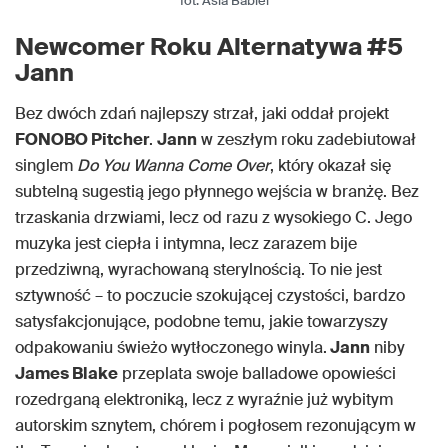
fot. Asia Babiel
Newcomer Roku Alternatywa #5
Jann
Bez dwóch zdań najlepszy strzał, jaki oddał projekt
FONOBO Pitcher
.
Jann
w zeszłym roku zadebiutował
singlem
Do You Wanna Come Over
, który okazał się
subtelną sugestią jego płynnego wejścia w branżę. Bez
trzaskania drzwiami, lecz od razu z wysokiego C. Jego
muzyka jest ciepła i intymna, lecz zarazem bije
przedziwną, wyrachowaną sterylnością. To nie jest
sztywność – to poczucie szokującej czystości, bardzo
satysfakcjonujące, podobne temu, jakie towarzyszy
odpakowaniu świeżo wytłoczonego winyla.
Jann
niby
James Blake
przeplata swoje balladowe opowieści
rozedrganą elektroniką, lecz z wyraźnie już wybitym
autorskim sznytem, chórem i pogłosem rezonującym w