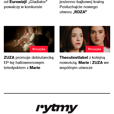
od
Eurowizji
! „Gladiator”
jesienno-bajkowej krainy.
powalczy w konkursie
Posłuchajcie nowego
utworu „
RDZA”
#muzyka
#muzyka
ZUZA
promuje debiutancką
Thecutestlabel
z kolejną
EP-kę halloweenowym
nowością.
Marie
i
ZUZA
we
teledyskiem z
Marie
wspólnym utworze