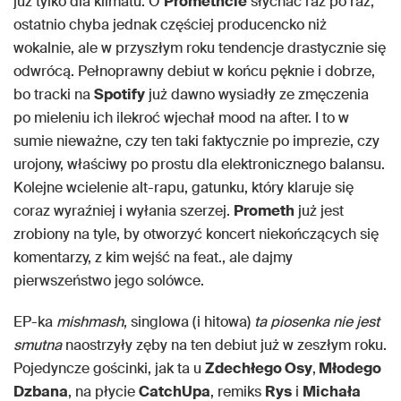
już tylko dla klimatu. O
Promethcie
słychać raz po raz,
ostatnio chyba jednak częściej producencko niż
wokalnie, ale w przyszłym roku tendencje drastycznie się
odwrócą. Pełnoprawny debiut w końcu pęknie i dobrze,
bo tracki na
Spotify
już dawno wysiadły ze zmęczenia
po mieleniu ich ilekroć wjechał mood na after. I to w
sumie nieważne, czy ten taki faktycznie po imprezie, czy
urojony, właściwy po prostu dla elektronicznego balansu.
Kolejne wcielenie alt-rapu, gatunku, który klaruje się
coraz wyraźniej i wyłania szerzej.
Prometh
już jest
zrobiony na tyle, by otworzyć koncert niekończących się
komentarzy, z kim wejść na feat., ale dajmy
pierwszeństwo jego solówce.
EP-ka
mishmash
, singlowa (i hitowa)
ta piosenka nie jest
smutna
naostrzyły zęby na ten debiut już w zeszłym roku.
Pojedyncze gościnki, jak ta u
Zdechłego Osy
,
Młodego
Dzbana
, na płycie
CatchUpa
, remiks
Rys
i
Michała