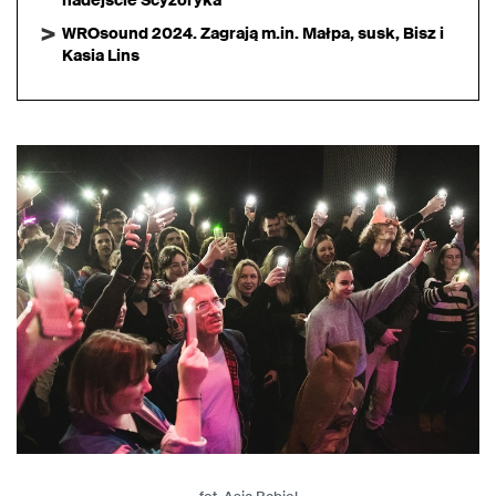
nadejście Scyzoryka
WROsound 2024. Zagrają m.in. Małpa, susk, Bisz i
Kasia Lins