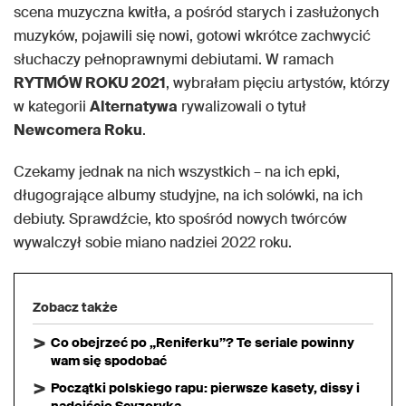
scena muzyczna kwitła, a pośród starych i zasłużonych
muzyków, pojawili się nowi, gotowi wkrótce zachwycić
słuchaczy pełnoprawnymi debiutami. W ramach
RYTMÓW ROKU 2021
, wybrałam pięciu artystów, którzy
w kategorii
Alternatywa
rywalizowali o tytuł
Newcomera Roku
.
Czekamy jednak na nich wszystkich – na ich epki,
długogrające albumy studyjne, na ich solówki, na ich
debiuty. Sprawdźcie, kto spośród nowych twórców
wywalczył sobie miano nadziei 2022 roku.
Zobacz także
Co obejrzeć po „Reniferku”? Te seriale powinny
wam się spodobać
Początki polskiego rapu: pierwsze kasety, dissy i