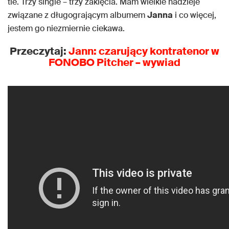
tle. Trzy single – trzy zaklęcia. Mam wielkie nadzieje
związane z długogrającym albumem
Janna
i co więcej,
jestem go niezmiernie ciekawa.
Przeczytaj:
Jann: czarujący kontratenor w
FONOBO Pitcher – wywiad