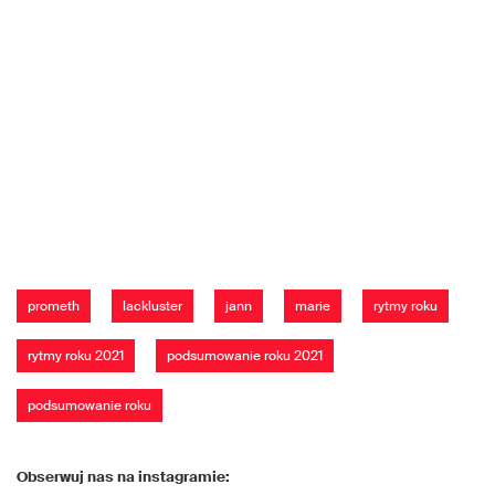
prometh
lackluster
jann
marie
rytmy roku
rytmy roku 2021
podsumowanie roku 2021
podsumowanie roku
Obserwuj nas na instagramie: