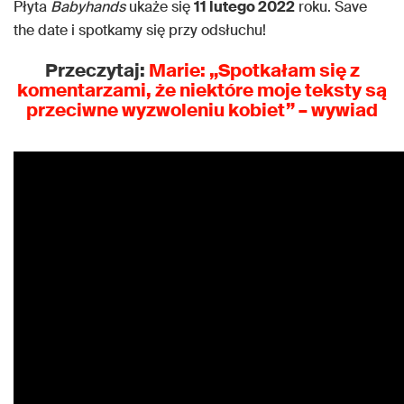
Płyta
Babyhands
ukaże się
11 lutego 2022
roku. Save
the date i spotkamy się przy odsłuchu!
Przeczytaj:
Marie
: „Spotkałam się z
komentarzami, że niektóre moje teksty są
przeciwne wyzwoleniu kobiet” –
wywiad