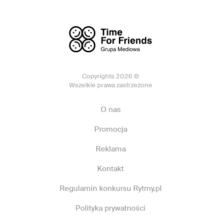
Copyrights 2026 ©
Wszelkie prawa zastrzeżone
O nas
Promocja
Reklama
Kontakt
Regulamin konkursu Rytmy.pl
Polityka prywatności