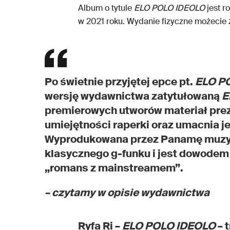
Album o tytule
ELO POLO IDEOLO
jest r
w 2021 roku. Wydanie fizyczne możecie
Po świetnie przyjętej epce pt.
ELO P
wersję wydawnictwa zatytułowaną
E
premierowych utworów materiał prez
umiejętności raperki oraz umacnia jej
Wyprodukowana przez Panamę muzyka
klasycznego g-funku i jest dowodem n
„romans z mainstreamem”.
– czytamy w opisie wydawnictwa
Ryfa Ri –
ELO POLO IDEOLO
– 