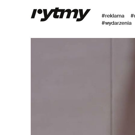
#reklama
#
#wydarzenia