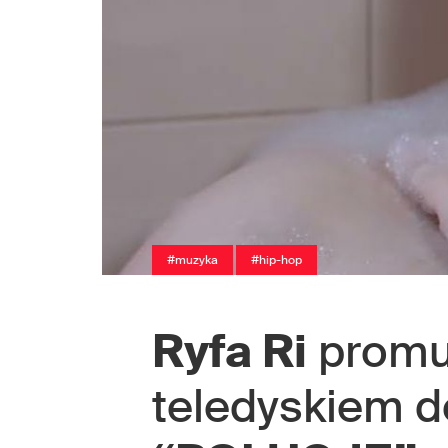
#muzyka
#hip-hop
Ryfa Ri
promu
teledyskiem 