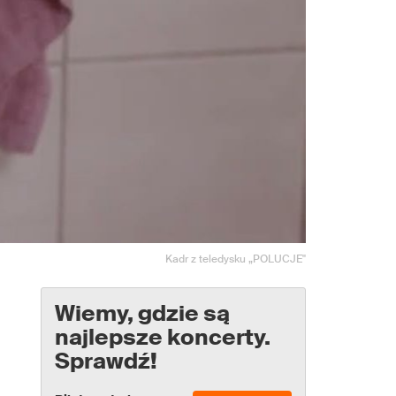
Kadr z teledysku „POLUCJE"
Wiemy, gdzie są
najlepsze koncerty.
Sprawdź!