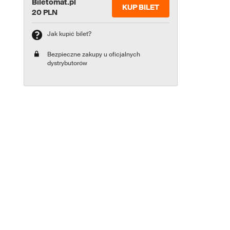
Biletomat.pl
KUP BILET
20 PLN
Jak kupić bilet?
Bezpieczne zakupy u oficjalnych
dystrybutorów