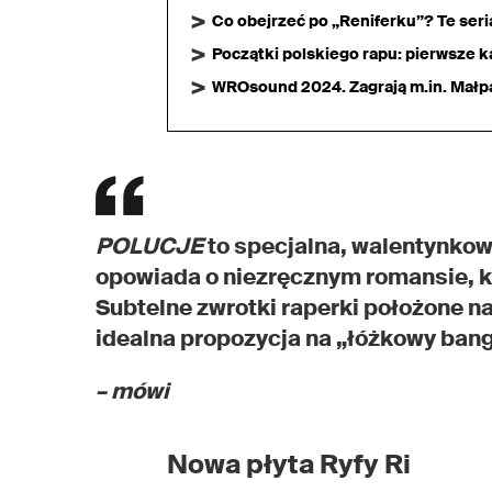
Co obejrzeć po „Reniferku”? Te ser
Początki polskiego rapu: pierwsze ka
WROsound 2024. Zagrają m.in. Małpa,
POLUCJE
to specjalna, walentynkow
opowiada o niezręcznym romansie, k
Subtelne zwrotki raperki położone 
idealna propozycja na „łóżkowy ban
– mówi
Nowa płyta Ryfy Ri