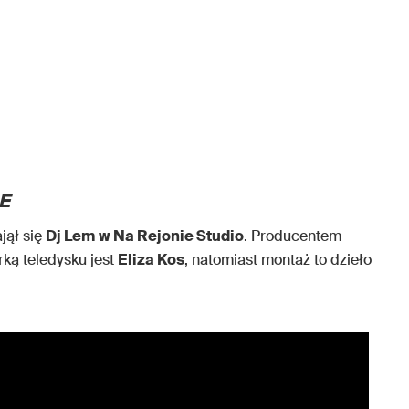
E
jął się
Dj Lem
w Na Rejonie Studio
. Producentem
rką teledysku jest
Eliza Kos
, natomiast montaż to dzieło