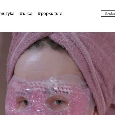
muzyka
#ulica
#popkultura