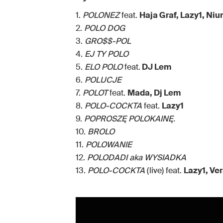
1.
POLONEZ
feat.
Haja Graf, Lazy1, Niu
2.
POLO DOG
3.
GRO$$-POL
4
. EJ TY POLO
5.
ELO POLO
feat.
DJ Lem
6.
POLUCJE
7.
POLOT
feat.
Mada, Dj Lem
8.
POLO-COCKTA
feat.
Lazy1
9.
POPROSZĘ POLOKAINĘ.
10.
BROLO
11.
POLOWANIE
12.
POLODADI aka WYSIADKA
13.
POLO-COCKTA
(live) feat.
Lazy1, Ve