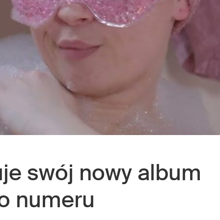
je swój nowy album
do numeru