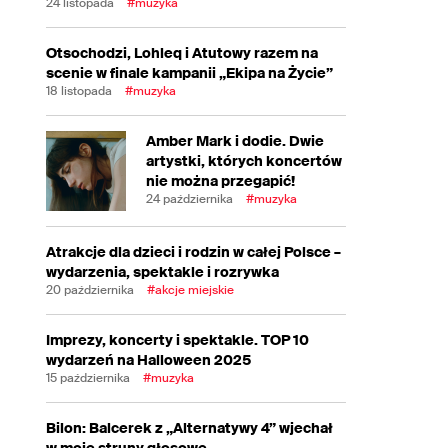
24 listopada
#muzyka
Otsochodzi, Lohleq i Atutowy razem na
scenie w finale kampanii „Ekipa na Życie”
18 listopada
#muzyka
Amber Mark i dodie. Dwie
artystki, których koncertów
nie można przegapić!
24 października
#muzyka
Atrakcje dla dzieci i rodzin w całej Polsce –
wydarzenia, spektakle i rozrywka
20 października
#akcje miejskie
Imprezy, koncerty i spektakle. TOP 10
wydarzeń na Halloween 2025
15 października
#muzyka
Bilon: Balcerek z „Alternatywy 4” wjechał
w moje struny głosowe