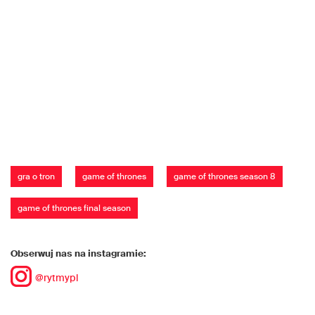
gra o tron
game of thrones
game of thrones season 8
game of thrones final season
Obserwuj nas na instagramie:
@rytmypl