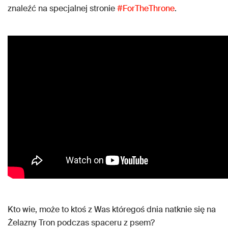
znaleźć na specjalnej stronie
#ForTheThrone
.
Kto wie, może to ktoś z Was któregoś dnia natknie się na
Żelazny Tron podczas spaceru z psem?