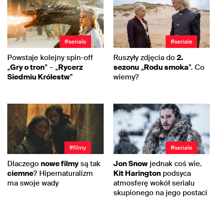
#seriale
#seriale
Powstaje kolejny spin-off
Ruszyły zdjęcia do
2.
„
Gry o tron
” – „
Rycerz
sezonu
„
Rodu smoka
”. Co
Siedmiu Królestw
”
wiemy?
#filmy
#seriale
Dlaczego
nowe filmy
są tak
Jon Snow
jednak coś wie.
ciemne
? Hipernaturalizm
Kit Harington
podsyca
ma swoje wady
atmosferę wokół serialu
skupionego na jego postaci