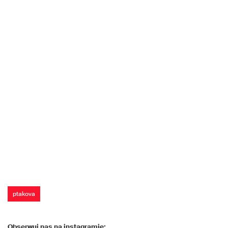
ptakova
Obserwuj nas na instagramie: