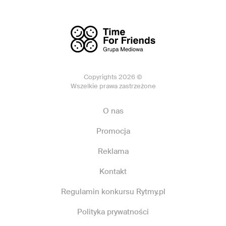
Copyrights 2026 ©
Wszelkie prawa zastrzeżone
O nas
Promocja
Reklama
Kontakt
Regulamin konkursu Rytmy.pl
Polityka prywatności