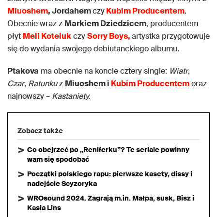
Miuoshem
, Jordahem
czy
Kubim Producentem
.
Obecnie wraz z
Markiem Dziedzicem
, producentem
płyt
Meli Koteluk
czy
Sorry Boys,
artystka przygotowuje
się do wydania swojego debiutanckiego albumu.
Ptakova
ma obecnie na koncie cztery single:
Wiatr
,
Czar
,
Ratunku
z
Miuoshem i
Kubim Producentem
oraz
najnowszy –
Kastaniety.
Zobacz także
Co obejrzeć po „Reniferku”? Te seriale powinny
wam się spodobać
Początki polskiego rapu: pierwsze kasety, dissy i
nadejście Scyzoryka
WROsound 2024. Zagrają m.in. Małpa, susk, Bisz i
Kasia Lins