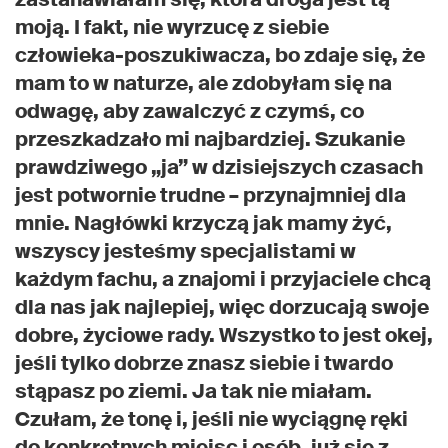
moją. I fakt, nie wyrzucę z siebie
człowieka-poszukiwacza, bo zdaje się, że
mam to w naturze, ale zdobyłam się na
odwagę, aby zawalczyć z czymś, co
przeszkadzało mi najbardziej. Szukanie
prawdziwego „ja” w dzisiejszych czasach
jest potwornie trudne – przynajmniej dla
mnie. Nagłówki krzyczą jak mamy żyć,
wszyscy jesteśmy specjalistami w
każdym fachu, a znajomi i przyjaciele chcą
dla nas jak najlepiej, więc dorzucają swoje
dobre, życiowe rady. Wszystko to jest okej,
jeśli tylko dobrze znasz siebie i twardo
stąpasz po ziemi. Ja tak nie miałam.
Czułam, że tonę i, jeśli nie wyciągnę ręki
do konkretnych miejsc i osób, już się z