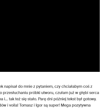
mek napisał do mnie z pytaniem, czy chciałabym coś z
 przesłuchaniu próbki utworu, czułam już w głębi serca
na i… tak też się stało. Parę dni później tekst był gotowy.
dów i voila! Tomasz i Igor są super! Mega pozytywna