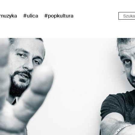
muzyka
#ulica
#popkultura