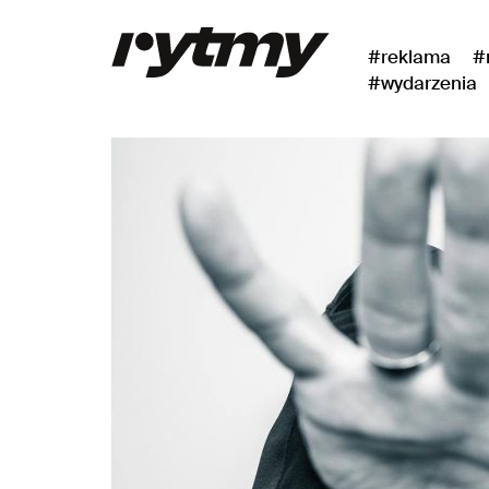
#reklama
#
#wydarzenia