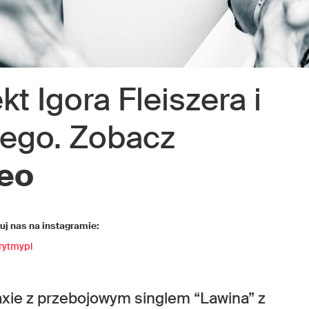
kt Igora Fleiszera i
ego. Zobacz
eo
j nas na instagramie:
rytmypl
xie z przebojowym singlem “Lawina” z