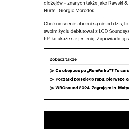
didżejów – znanych także jako Rawski & i
Hurts i Giorgio Moroder.
Choć na scenie obecni są nie od dziś, to
swoim życiu debiutował z LCD Soundsyst
EP-ka ukaże się jesienią. Zapowiada ją s
Zobacz także
Co obejrzeć po „Reniferku”? Te ser
Początki polskiego rapu: pierwsze ka
WROsound 2024. Zagrają m.in. Małpa,