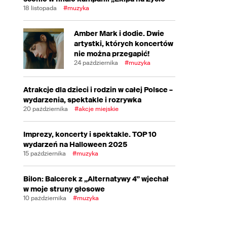
18 listopada
#muzyka
Amber Mark i dodie. Dwie
artystki, których koncertów
nie można przegapić!
24 października
#muzyka
Atrakcje dla dzieci i rodzin w całej Polsce –
wydarzenia, spektakle i rozrywka
20 października
#akcje miejskie
Imprezy, koncerty i spektakle. TOP 10
wydarzeń na Halloween 2025
15 października
#muzyka
Bilon: Balcerek z „Alternatywy 4” wjechał
w moje struny głosowe
10 października
#muzyka