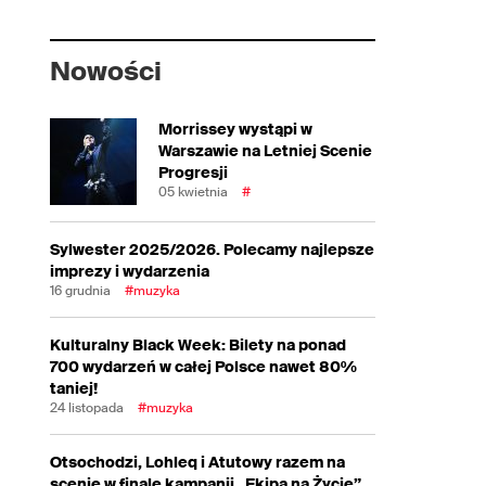
Nowości
Morrissey wystąpi w
Warszawie na Letniej Scenie
Progresji
05 kwietnia
#
Sylwester 2025/2026. Polecamy najlepsze
imprezy i wydarzenia
16 grudnia
#muzyka
Kulturalny Black Week: Bilety na ponad
700 wydarzeń w całej Polsce nawet 80%
taniej!
24 listopada
#muzyka
Otsochodzi, Lohleq i Atutowy razem na
scenie w finale kampanii „Ekipa na Życie”