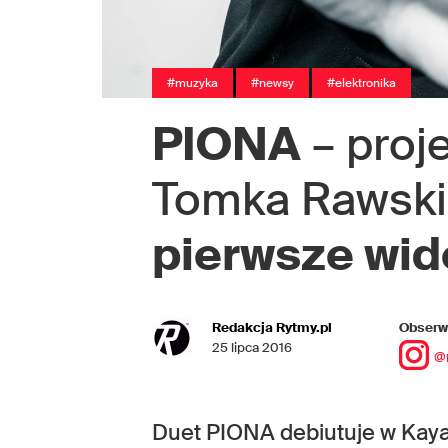
#muzyka
#newsy
#elektronika
PIONA
– proje
Tomka Rawski
pierwsze wid
Redakcja Rytmy.pl
Obserwu
25 lipca 2016
@
Duet PIONA debiutuje w Kaya