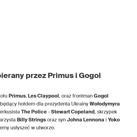
erany przez Primus i Gogol
połu
Primus
,
Les Claypool
, oraz frontman
Gogol
ór będący hołdem dla prezydenta Ukrainy
Wołodymyra
perkusista
The Police
–
Stewart Copeland
, skrzypek
tarzysta
Billy Strings
oraz syn
Johna Lennona
i
Yoko
żemy usłyszeć w utworze.