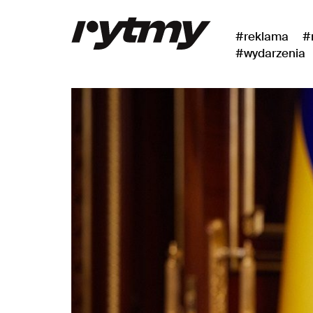
#reklama
#
#wydarzenia