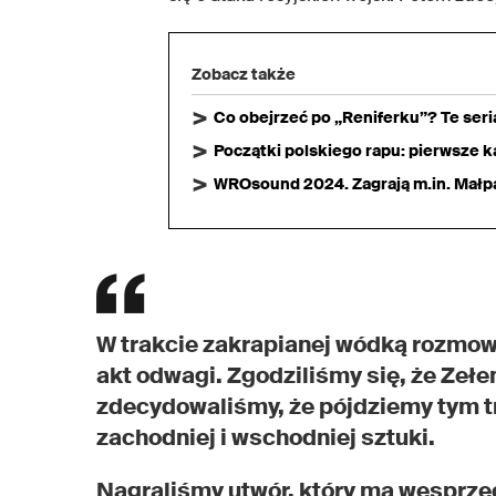
Zobacz także
Co obejrzeć po „Reniferku”? Te ser
Początki polskiego rapu: pierwsze ka
WROsound 2024. Zagrają m.in. Małpa,
W trakcie zakrapianej wódką rozmow
akt odwagi. Zgodziliśmy się, że Zełen
zdecydowaliśmy, że pójdziemy tym t
zachodniej i wschodniej sztuki.
Nagraliśmy utwór, który ma wesprzeć