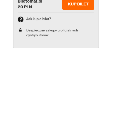
Biletomat.pl
KUP BILET
20 PLN
Jak kupić bilet?
Bezpieczne zakupy u oficjalnych
dystrybutorów