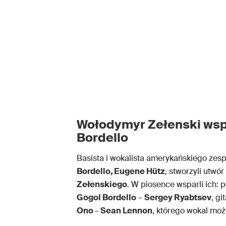
Wołodymyr Zełenski wspi
Bordello
Basista i wokalista amerykańskiego zes
Bordello
,
Eugene Hütz
, stworzyli utw
Zełenskiego
. W piosence wsparli ich: 
Gogol Bordello
–
Sergey Ryabtsev
, gi
Ono
–
Sean Lennon
, którego wokal mo