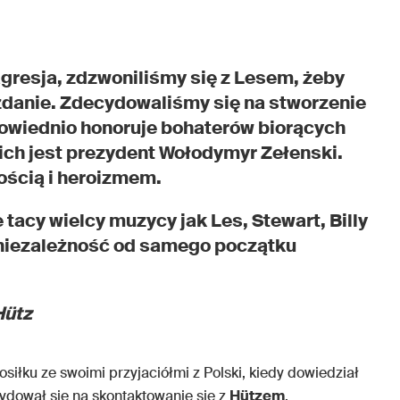
agresja, zdzwoniliśmy się z Lesem, żeby
 zdanie. Zdecydowaliśmy się na stworzenie
powiednio honoruje bohaterów biorących
nich jest prezydent Wołodymyr Zełenski.
ością i heroizmem.
 tacy wielcy muzycy jak Les, Stewart, Billy
ej niezależność od samego początku
Hütz
posiłku ze swoimi przyjaciółmi z Polski, kiedy dowiedział
cydował się na skontaktowanie się z
Hützem
.