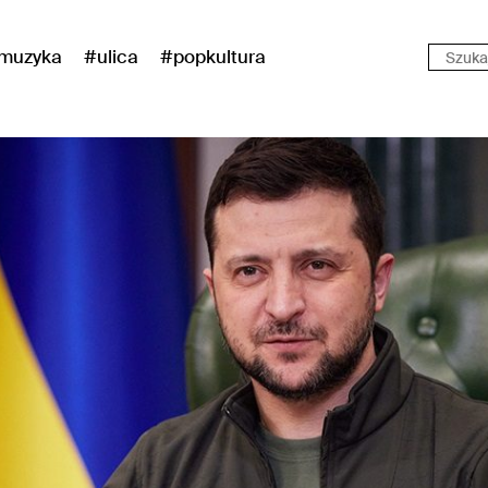
muzyka
#ulica
#popkultura