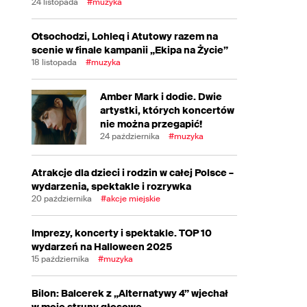
24 listopada
#muzyka
Otsochodzi, Lohleq i Atutowy razem na
scenie w finale kampanii „Ekipa na Życie”
18 listopada
#muzyka
Amber Mark i dodie. Dwie
artystki, których koncertów
nie można przegapić!
24 października
#muzyka
Atrakcje dla dzieci i rodzin w całej Polsce –
wydarzenia, spektakle i rozrywka
20 października
#akcje miejskie
Imprezy, koncerty i spektakle. TOP 10
wydarzeń na Halloween 2025
15 października
#muzyka
Bilon: Balcerek z „Alternatywy 4” wjechał
w moje struny głosowe