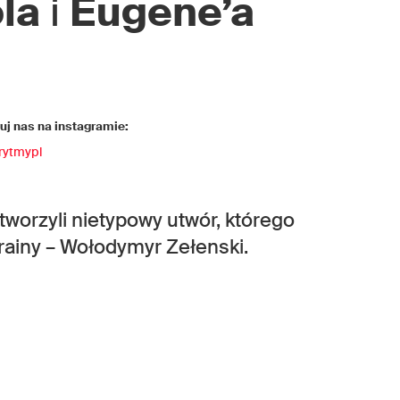
la
i
Eugene’a
j nas na instagramie:
rytmypl
tworzyli nietypowy utwór, którego
rainy – Wołodymyr Zełenski.