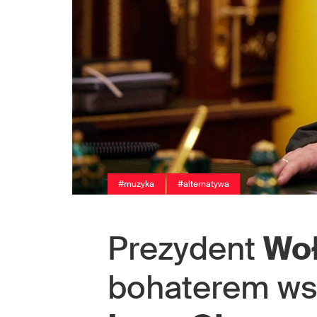
#muzyka
#alternatywa
Prezydent
Wo
bohaterem ws