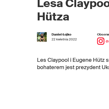
Lesa Claypoo
Hütza
Daniel Łojko
Obserwu
22 kwietnia 2022
@
Les Claypool i Eugene Hütz s
bohaterem jest prezydent Uk