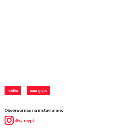
netflix
bear grylls
Obserwuj nas na instagramie:
@rytmypl