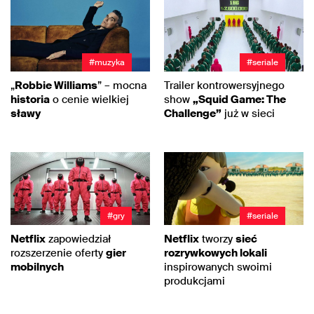
#muzyka
#seriale
„
Robbie Williams
” – mocna
Trailer kontrowersyjnego
historia
o cenie wielkiej
show
„Squid Game: The
sławy
Challenge”
już w sieci
#gry
#seriale
Netflix
zapowiedział
Netflix
tworzy
sieć
rozszerzenie oferty
gier
rozrywkowych lokali
mobilnych
inspirowanych swoimi
produkcjami