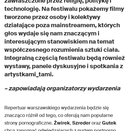
zawłaszczone przez religię, politykę i
technologię. Na festiwalu pokażemy filmy
tworzone przez osoby i kolektywy
działające poza mainstreamem, których
głos wydaje się nam znaczącym i
interesującym stanowiskiem na temat
współczesnego rozumienia sztuki ciała.
Integralną częścią festiwalu będą również
wystawy, panele dyskusyjne i spotkania z
artystkami_tami.
– zapowiadają organizatorzy wydarzenia
Repertuar warszawskiego wydarzenia będzie się
znacząco różnił od tego, co oferują nam popularne
strony pornograficzne.
Żwirek
,
Szreder
oraz
Gutek
chcą zapoznać odwiedzających z nurtem postporno,