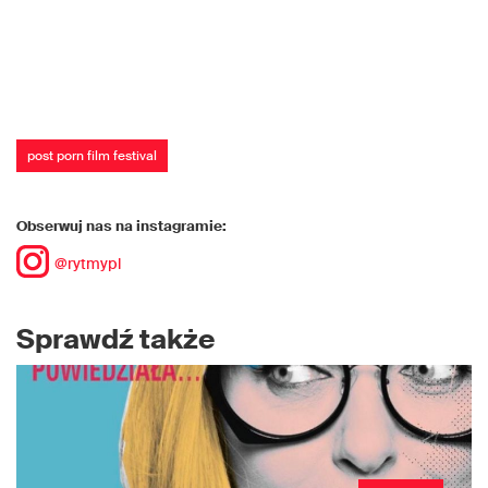
post porn film festival
Obserwuj nas na instagramie:
@rytmypl
Sprawdź także