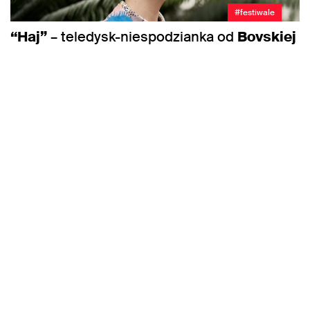
#festiwale
“Haj”
– teledysk-niespodzianka od
Bovskiej