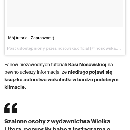
Mój tutorial! Zapraszam:)
Post udostępniony przez
nosowska.official
(@nosowska.official)
Fanów niezawodnych tutoriali
Kasi Nosowskiej
na
pewno ucieszy informacja, że
niedługo pojawi się
książka autorstwa wokalistki w bardzo podobnym
klimacie.
Szalone osoby z wydawnictwa Wielka
Litera, poprosiły babę z instagrama o