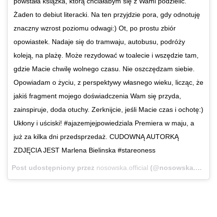
powstała książka, którą chciałabym się z Wami podzielić.
Żaden to debiut literacki. Na ten przyjdzie pora, gdy odnotuję
znaczny wzrost poziomu odwagi:) Ot, po prostu zbiór
opowiastek. Nadaje się do tramwaju, autobusu, podróży
koleją, na plażę. Może rezydować w toalecie i wszędzie tam,
gdzie Macie chwilę wolnego czasu. Nie oszczędzam siebie.
Opowiadam o życiu, z perspektywy własnego wieku, licząc, że
jakiś fragment mojego doświadczenia Wam się przyda,
zainspiruje, doda otuchy. Zerknijcie, jeśli Macie czas i ochotę:)
Ukłony i uściski! #ajazemjejpowiedziala Premiera w maju, a
już za kilka dni przedsprzedaż. CUDOWNĄ AUTORKĄ
ZDJĘCIA JEST Marlena Bielinska #stareoness
Post udostępniony przez
nosowska.official
(@nosowska.official)