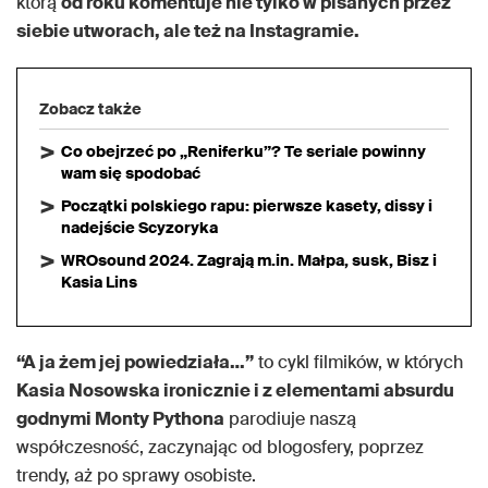
którą
od roku komentuje nie tylko w pisanych przez
siebie utworach, ale też na Instagramie.
Zobacz także
Co obejrzeć po „Reniferku”? Te seriale powinny
wam się spodobać
Początki polskiego rapu: pierwsze kasety, dissy i
nadejście Scyzoryka
WROsound 2024. Zagrają m.in. Małpa, susk, Bisz i
Kasia Lins
“A ja żem jej powiedziała…”
to cykl filmików, w których
Kasia Nosowska ironicznie i z elementami absurdu
godnymi Monty Pythona
parodiuje naszą
współczesność, zaczynając od blogosfery, poprzez
trendy, aż po sprawy osobiste.