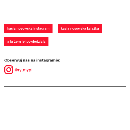
kasia nosowska instagram
kasia nosowska książka
a ja żem jej powiedziała
Obserwuj nas na instagramie:
@rytmypl