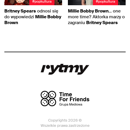
#popkultura
#popkultura
Britney Spears
odnosi się
Millie Bobby Brown
… one
do wypowiedzi
Millie Bobby
more time? Aktorka marzy o
Brown
zagraniu
Britney Spears
Copyrights 2026 ©
Wszelkie prawa zastrzeżone