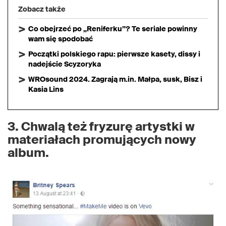
Zobacz także
Co obejrzeć po „Reniferku”? Te seriale powinny
wam się spodobać
Początki polskiego rapu: pierwsze kasety, dissy i
nadejście Scyzoryka
WROsound 2024. Zagrają m.in. Małpa, susk, Bisz i
Kasia Lins
3. Chwalą też fryzurę artystki w
materiałach promujących nowy
album.