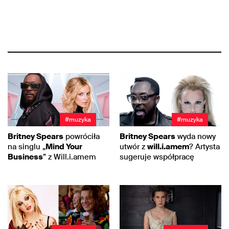
#muzyka
#muzyka
Britney Spears
powróciła
Britney Spears
wyda nowy
na singlu „
Mind Your
utwór z
will.i.amem
? Artysta
Business
” z Will.i.amem
sugeruje współpracę