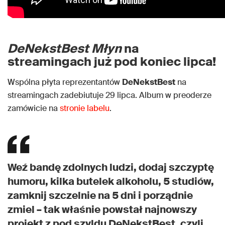
DeNekstBest Młyn
na
streamingach już pod koniec lipca!
Wspólna płyta reprezentantów
DeNekstBest
na
streamingach zadebiutuje 29 lipca. Album w preoderze
zamówicie na
stronie labelu
.
Weź bandę zdolnych ludzi, dodaj szczyptę
humoru, kilka butelek alkoholu, 5 studiów,
zamknij szczelnie na 5 dni i porządnie
zmiel – tak właśnie powstał najnowszy
projekt z pod szyldu DeNekstBest, czyli