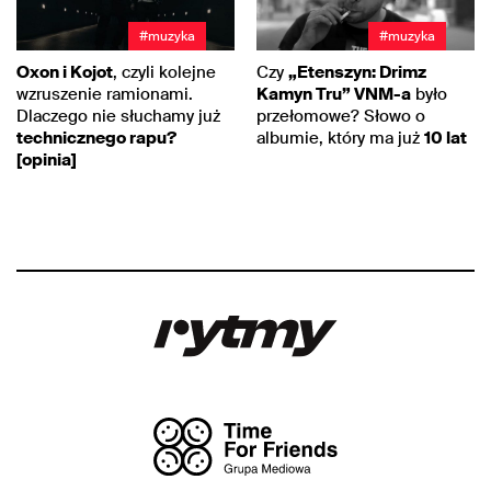
#muzyka
#muzyka
Oxon i Kojot
, czyli kolejne
Czy
„Etenszyn: Drimz
wzruszenie ramionami.
Kamyn Tru” VNM-a
było
Dlaczego nie słuchamy już
przełomowe? Słowo o
technicznego rapu?
albumie, który ma już
10 lat
[opinia]