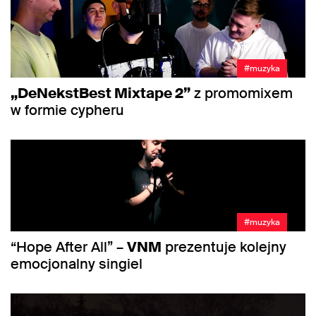
#muzyka
„DeNekstBest Mixtape 2”
z promomixem
w formie cypheru
#muzyka
“Hope After All” –
VNM
prezentuje kolejny
emocjonalny singiel