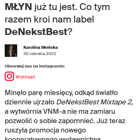
MŁYN
już tu jest. Co tym
razem kroi nam label
DeNekstBest
?
Karolina Błońska
30 czerwca 2022
Obserwuj nas na instagramie:
@rytmypl
Minęło parę miesięcy, odkąd światło
dziennie ujrzało
DeNekstBest Mixtape 2
,
a wytwórnia VNM-a nie ma zamiaru
pozwolić o sobie zapomnieć. Już teraz
ruszyła promocja nowego
kooperatywnego wydawnictwa