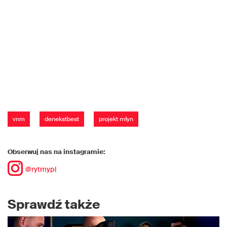
vnm
denekstbest
projekt młyn
Obserwuj nas na instagramie:
@rytmypl
Sprawdź także