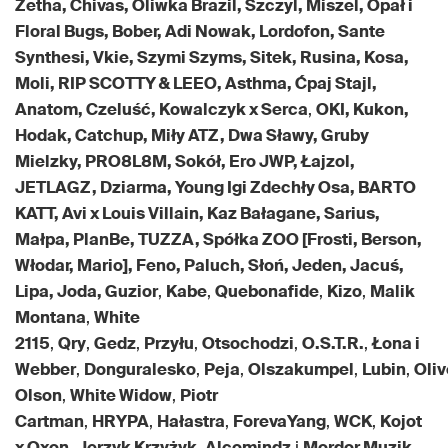
Zetha, Chivas, Oliwka Brazil, Szczyl, Miszel, Opał i
Floral Bugs, Bober, Adi Nowak, Lordofon, Sante
Synthesi, Vkie, Szymi Szyms, Sitek, Rusina, Kosa,
Moli, RIP SCOTTY & LEEO, Asthma, Ćpaj Stajl,
Anatom, Czeluść, Kowalczyk x Serca
,
OKI, Kukon,
Hodak, Catchup, Miły ATZ, Dwa Sławy, Gruby
Mielzky, PRO8L8M, Sokół, Ero JWP, Łajzol,
JETLAGZ, Dziarma, Young Igi Zdechły Osa, BARTO
KATT, Avi x Louis Villain, Kaz Bałagane, Sarius,
Małpa, PlanBe, TUZZA, Spółka ZOO [Frosti, Berson,
Włodar, Mario], Feno, Paluch, Słoń, Jeden, Jacuś,
Lipa, Joda, Guzior
,
Kabe
,
Quebonafide
,
Kizo
,
Malik
Montana
,
White
2115
,
Qry
,
Gedz
,
Przyłu
,
Otsochodzi
,
O.S.T.R.
,
Łona i
Webber
,
Donguralesko
,
Peja
,
Olszakumpel
,
Lubin
,
Oliv
Olson
,
White Widow
,
Piotr
Cartman
,
HRYPA
,
Hałastra
,
ForevaYang
,
WCK
,
Kojot
x Oxon
,
Jerzyk Krzyżyk
,
Alcomindz
i
Mordor Muzik
.