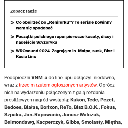
Zobacz także
Co obejrzeć po „Reniferku”? Te seriale powinny
wam się spodobać
Początki polskiego rapu: pierwsze kasety, dissy i
nadejście Scyzoryka
WROsound 2024. Zagrają m.in. Małpa, susk, Bisz i
Kasia Lins
Podopieczni
VNM-a
do line-upu dołączyli niedawno,
wraz z
trzecim rzutem ogłoszonych artystów
. Oprócz
nich na wydarzeniu połączonym z galą rozdania
prestiżowych nagród wystąpią:
Kukon
,
Tede, Pezet,
Bedoes, Białas, Borixon, ReTo, Bisz B.O.K., Fokus,
Szpaku, Jan-Rapowanie, Janusz Walczuk,
Belmondawg, Kacperczyk, Gibbs, Smolasty, Miętha,