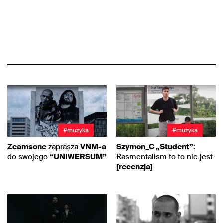
#muzyka
#muzyka
Zeamsone
zaprasza
VNM-a
Szymon_C „Student”
:
do swojego
“UNIWERSUM”
Rasmentalism to to nie jest
[recenzja]