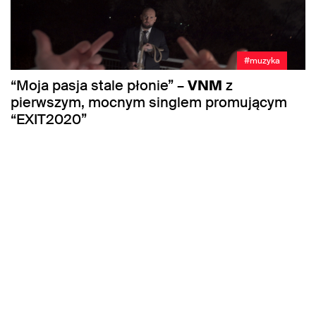
#muzyka
“Moja pasja stale płonie” –
VNM
z
pierwszym, mocnym singlem promującym
“EXIT2020”