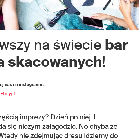
rwszy na świecie
bar
la skacowanych
!
j nas na instagramie:
rytmypl
ęścią imprezy? Dzień po niej. I
 da się niczym załagodzić. No chyba że
tedy nie zdejmując dresu idziemy do