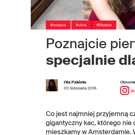
#miejsca
#ulica
#lifestyle
Poznajcie pie
specjalnie d
Ola Pakieła
Obserwu
02 listopada 2016
@
Co jest najmniej przyjemną cz
gigantyczny kac, którego nie
mieszkamy w Amsterdamie. W