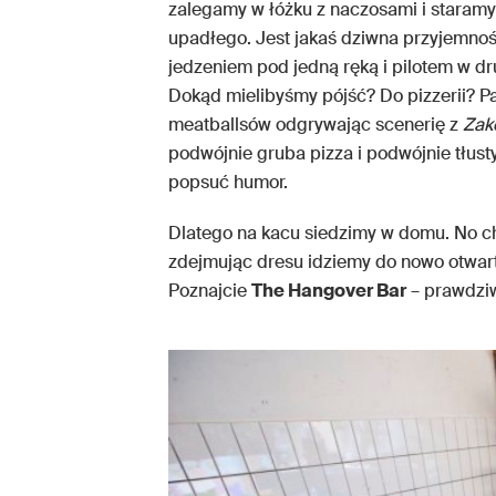
zalegamy w łóżku z naczosami i staramy 
upadłego. Jest jakaś dziwna przyjemnoś
jedzeniem pod jedną ręką i pilotem w d
Dokąd mielibyśmy pójść? Do pizzerii? Pat
meatballsów odgrywając scenerię z
Zak
podwójnie gruba pizza i podwójnie tłus
popsuć humor.
Dlatego na kacu siedzimy w domu. No 
zdejmując dresu idziemy do nowo otwar
Poznajcie
The Hangover Bar
– prawdziw