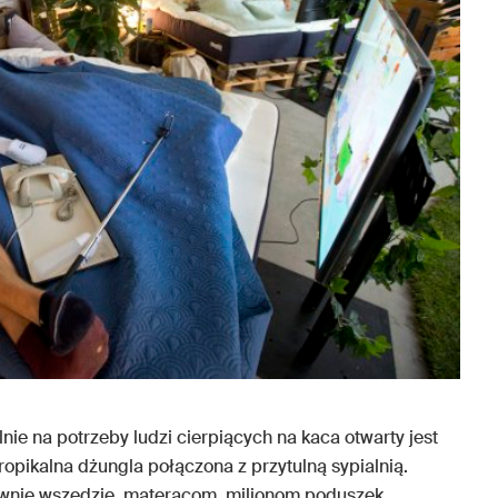
nie na potrzeby ludzi cierpiących na kaca otwarty jest
ropikalna dżungla połączona z przytulną sypialnią.
łownie wszędzie, materacom, milionom poduszek,