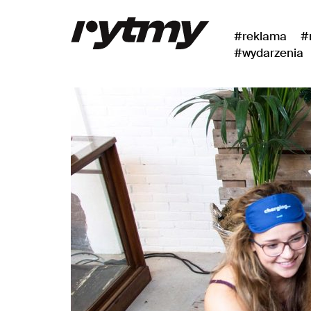
#reklama
#
#wydarzenia