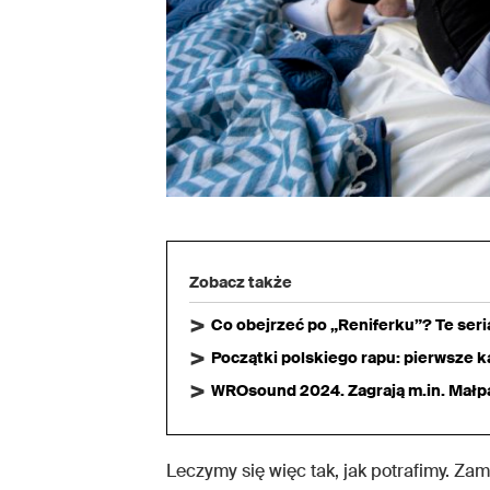
Zobacz także
Co obejrzeć po „Reniferku”? Te ser
Początki polskiego rapu: pierwsze ka
WROsound 2024. Zagrają m.in. Małpa,
Leczymy się więc tak, jak potrafimy. Za