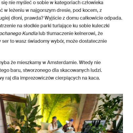
się nie myśleć o sobie w kategoriach człowieka
ć w leżeniu w najgorszym dresie, pod kocem, z
rugiej dłoni, prawda? Wyjście z domu całkowicie odpada.
rzenie na słodkie parki turlające ku sobie kuleczki
ochanego Kundla
lub tłumaczenie kelnerowi, że
ty ser to wasz świadomy wybór, może dostatecznie
chyba że mieszkamy w Amsterdamie. Wtedy nie
tego baru, stworzonego dla skacowanych ludzi.
y raj dla imprezowiczów cierpiących na kaca.