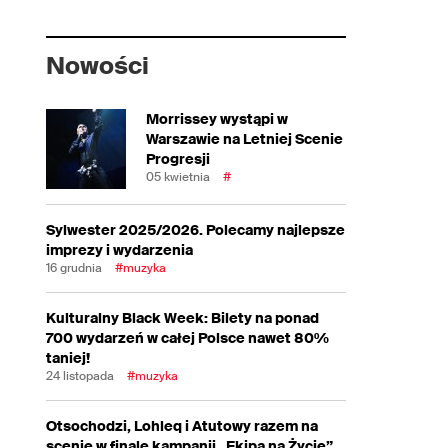
Nowości
Morrissey wystąpi w
Warszawie na Letniej Scenie
Progresji
05 kwietnia
#
Sylwester 2025/2026. Polecamy najlepsze
imprezy i wydarzenia
16 grudnia
#muzyka
Kulturalny Black Week: Bilety na ponad
700 wydarzeń w całej Polsce nawet 80%
taniej!
24 listopada
#muzyka
Otsochodzi, Lohleq i Atutowy razem na
scenie w finale kampanii „Ekipa na Życie”