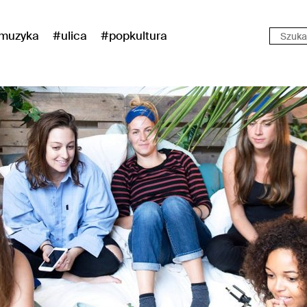
muzyka
#ulica
#popkultura