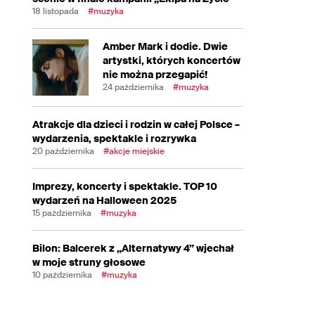
18 listopada
#muzyka
Amber Mark i dodie. Dwie
artystki, których koncertów
nie można przegapić!
24 października
#muzyka
Atrakcje dla dzieci i rodzin w całej Polsce –
wydarzenia, spektakle i rozrywka
20 października
#akcje miejskie
Imprezy, koncerty i spektakle. TOP 10
wydarzeń na Halloween 2025
15 października
#muzyka
Bilon: Balcerek z „Alternatywy 4” wjechał
w moje struny głosowe
10 października
#muzyka