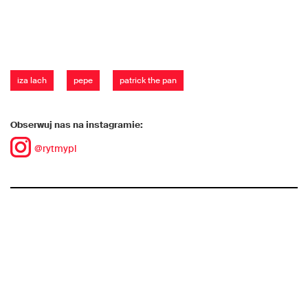
iza lach
pepe
patrick the pan
Obserwuj nas na instagramie:
@rytmypl