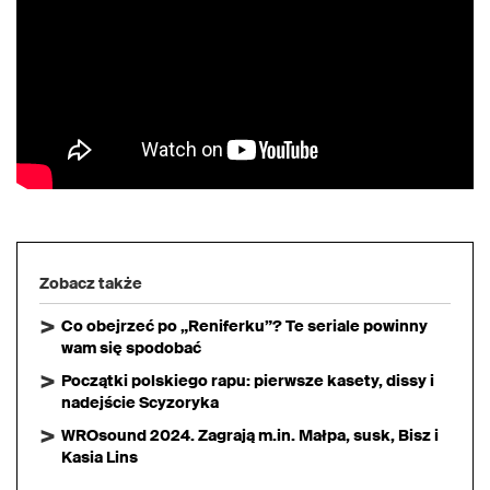
Zobacz także
Co obejrzeć po „Reniferku”? Te seriale powinny
wam się spodobać
Początki polskiego rapu: pierwsze kasety, dissy i
nadejście Scyzoryka
WROsound 2024. Zagrają m.in. Małpa, susk, Bisz i
Kasia Lins