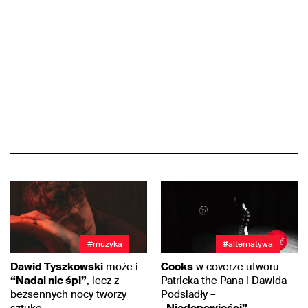
#muzyka
#alternatywa
Dawid Tyszkowski
może i
Cooks
w coverze utworu
“Nadal nie śpi”
, lecz z
Patricka the Pana i Dawida
bezsennych nocy tworzy
Podsiadły –
sztukę
„Niedopowieści”