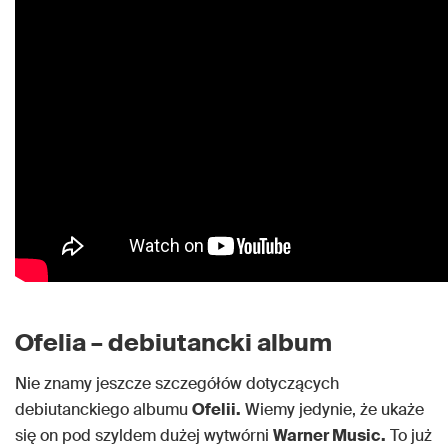
Ofelia – debiutancki album
Nie znamy jeszcze szczegółów dotyczących
debiutanckiego albumu
Ofelii.
Wiemy jedynie, że ukaże
się on pod szyldem dużej wytwórni
Warner Music.
To już