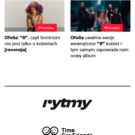
#muzyka
#muzyka
Ofelia
:
“8”
, czyli feminizm
Ofelia
uwalnia swoje
nie jest tylko o kobietach
wewnętrzne
“8”
kobiet i
[recenzja]
tym samym zapowiada nam
nowy album