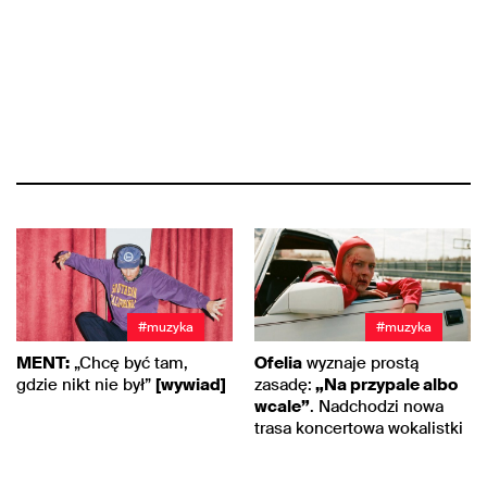
#muzyka
#muzyka
MENT:
„Chcę być tam,
Ofelia
wyznaje prostą
gdzie nikt nie był”
[wywiad]
zasadę:
„Na przypale albo
wcale”
. Nadchodzi nowa
trasa koncertowa wokalistki