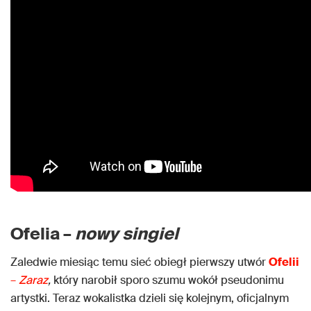
Ofelia –
nowy singiel
Zaledwie miesiąc temu sieć obiegł pierwszy utwór
Ofelii
–
Zaraz
,
który narobił sporo szumu wokół pseudonimu
artystki. Teraz wokalistka dzieli się kolejnym, oficjalnym