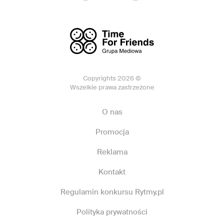
Copyrights 2026 ©
Wszelkie prawa zastrzeżone
O nas
Promocja
Reklama
Kontakt
Regulamin konkursu Rytmy.pl
Polityka prywatności