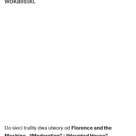
wokalistki.
Do sieci trafiły dwa utwory od
Florence and the
Machine
–
“Moderation”
i
“Haunted House”
.