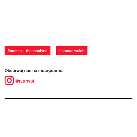
florence + the machine
florence welch
Obserwuj nas na instagramie:
@rytmypl