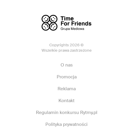
Copyrights 2026 ©
Wszelkie prawa zastrzeżone
O nas
Promocja
Reklama
Kontakt
Regulamin konkursu Rytmy.pl
Polityka prywatności