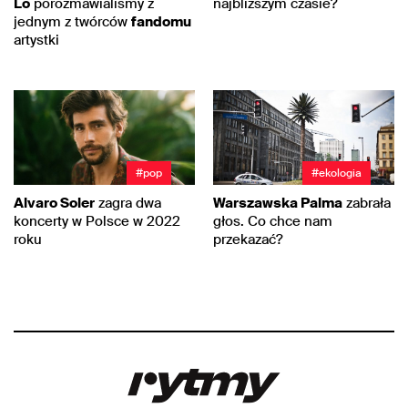
Lo
porozmawialiśmy z
najbliższym czasie?
jednym z twórców
fandomu
artystki
#pop
#ekologia
Alvaro Soler
zagra dwa
Warszawska Palma
zabrała
koncerty w Polsce w 2022
głos. Co chce nam
roku
przekazać?