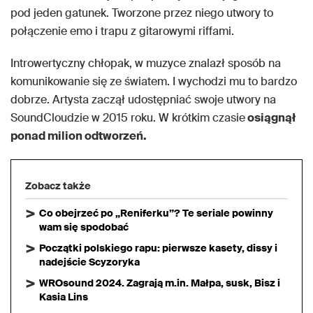
pod jeden gatunek. Tworzone przez niego utwory to
połączenie emo i trapu z gitarowymi riffami.
Introwertyczny chłopak, w muzyce znalazł sposób na
komunikowanie się ze światem. I wychodzi mu to bardzo
dobrze. Artysta zaczął udostępniać swoje utwory na
SoundCloudzie w 2015 roku. W krótkim czasie
osiągnął
ponad milion odtworzeń.
Zobacz także
Co obejrzeć po „Reniferku”? Te seriale powinny
wam się spodobać
Początki polskiego rapu: pierwsze kasety, dissy i
nadejście Scyzoryka
WROsound 2024. Zagrają m.in. Małpa, susk, Bisz i
Kasia Lins