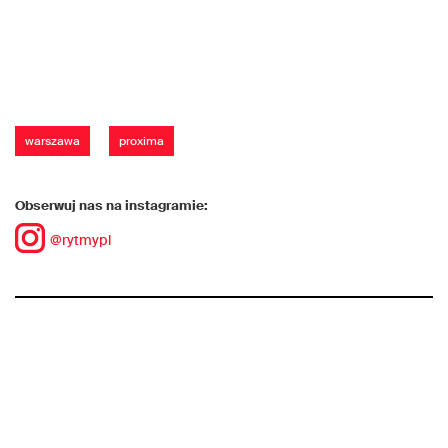
warszawa
proxima
Obserwuj nas na instagramie:
@rytmypl