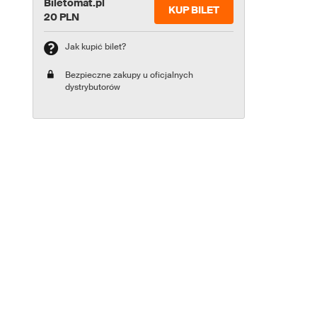
Biletomat.pl
KUP BILET
20 PLN
Jak kupić bilet?
Bezpieczne zakupy u oficjalnych
dystrybutorów