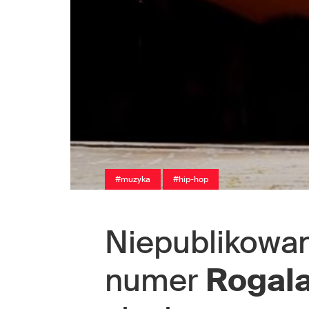
#muzyka
#hip-hop
Niepublikowan
numer
Rogal