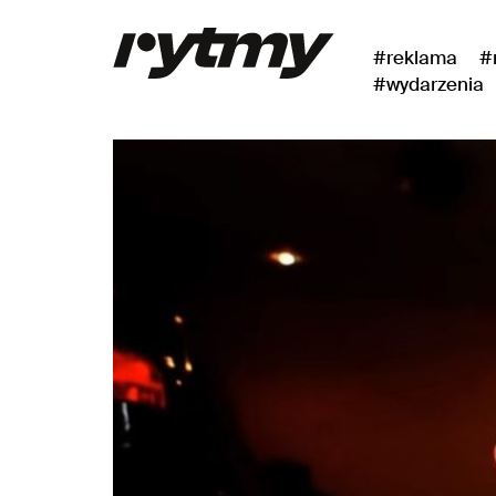
#reklama
#
#wydarzenia