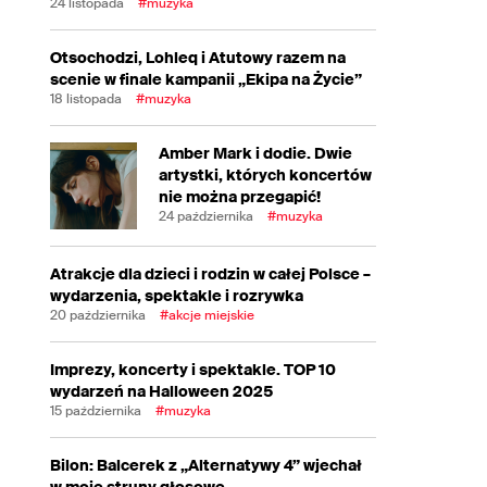
24 listopada
#muzyka
Otsochodzi, Lohleq i Atutowy razem na
scenie w finale kampanii „Ekipa na Życie”
18 listopada
#muzyka
Amber Mark i dodie. Dwie
artystki, których koncertów
nie można przegapić!
24 października
#muzyka
Atrakcje dla dzieci i rodzin w całej Polsce –
wydarzenia, spektakle i rozrywka
20 października
#akcje miejskie
Imprezy, koncerty i spektakle. TOP 10
wydarzeń na Halloween 2025
15 października
#muzyka
Bilon: Balcerek z „Alternatywy 4” wjechał
w moje struny głosowe