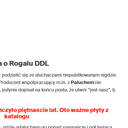
a o Rogalu DDL
ł podzielić się ze słuchaczami niepublikowanym nigdzie
 Producent współpracujący m.in. z
Paluchem
nie
edynie dopisał na końcu posta, że utwór “jest nasz”, tj.
czyło piętnaście lat. Oto ważne płyty z
katalogu
a
, gdzie odsłuchano go ponad szesnaście i pół tysiąca