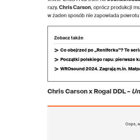
razy.
Chris Carson
, oprócz produkcji mu
w żaden sposób nie zapowiada powrot
Zobacz także
Co obejrzeć po „Reniferku”? Te ser
Początki polskiego rapu: pierwsze ka
WROsound 2024. Zagrają m.in. Małpa,
Chris Carson x Rogal DDL –
Un