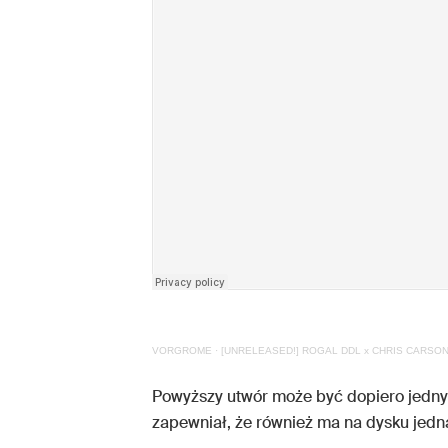
VORGROME
·
[UNRELEASED!] ROGAL DDL x CHRIS CARSON
Powyższy utwór może być dopiero jedny
zapewniał, że również ma na dysku jedn