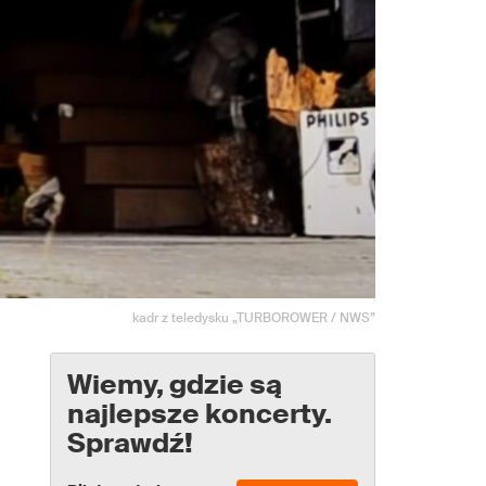
kadr z teledysku „TURBOROWER / NWS”
Wiemy, gdzie są
najlepsze koncerty.
Sprawdź!