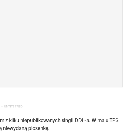
 – UNTIT777ED
m z kilku niepublikowanych singli DDL-a. W maju TPS
ą niewydaną piosenkę.