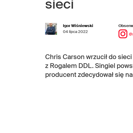
sieci
Igor Wiśniewski
Obserwu
04 lipca 2022
@
Chris Carson wrzucił do siec
z Rogalem DDL. Singiel powsta
producent zdecydował się na 