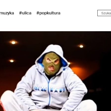
muzyka
#ulica
#popkultura