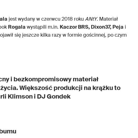
ala
jest wydany w czerwcu 2018 roku
ANtY
. Materiał
obok
Rogala
wystąpili m.in.
Kaczor BRS, Dixon37, Peja
i
ojawił się jeszcze kilka razy w formie gościnnej, po czym
 mocny i bezkompromisowy materiał
życia. Większość produkcji na krążku to
rli Klimson i DJ Gondek
lbumu