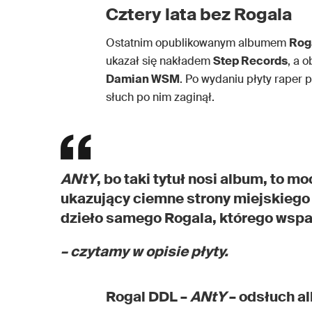
Cztery lata bez Rogala
Ostatnim opublikowanym albumem
Rog
ukazał się nakładem
Step Records
, a 
Damian WSM
. Po wydaniu płyty raper p
słuch po nim zaginął.
ANtY
, bo taki tytuł nosi album, to
ukazujący ciemne strony miejskiego 
dzieło samego Rogala, którego wspa
– czytamy w opisie płyty.
Rogal DDL –
ANtY
– odsłuch a