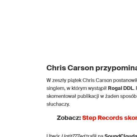
Chris Carson przypomin
W zeszły piątek Chris Carson postanowi
singlem, w którym wystąpił
Rogal DDL
.
skomentował publikacji w żaden sposób, j
słuchaczy.
Zobacz:
Step Records skoń
Utwór
Untit777ed
trafił na
SoundCloud