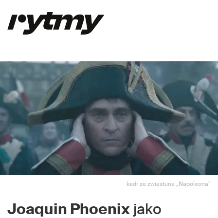
kadr ze zwiastuna „Napoleona”
Joaquin Phoenix
jako