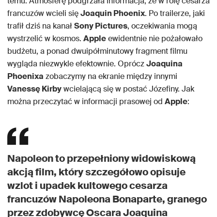
temu. Atmosferę podgrzała informacja, że w rolę cesarza
francuzów wcieli się
Joaquin Phoenix
. Po trailerze, jaki
trafił dziś na kanał
Sony Pictures
, oczekiwania mogą
wystrzelić w kosmos.
Apple
ewidentnie nie pożałowało
budżetu, a ponad dwuipółminutowy fragment filmu
wygląda niezwykle efektownie. Oprócz
Joaquina
Phoenixa
zobaczymy na ekranie między innymi
Vanessę Kirby
wcielającą się w postać Józefiny. Jak
można przeczytać w informacji prasowej od
Apple
:
Napoleon to przepełniony widowiskową
akcją film, który szczegółowo opisuje
wzlot i upadek kultowego cesarza
francuzów Napoleona Bonaparte, granego
przez zdobywcę Oscara Joaquina