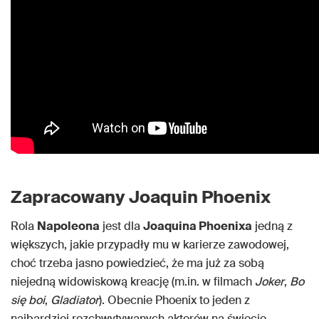
Zapracowany Joaquin Phoenix
Rola
Napoleona
jest dla
Joaquina Phoenixa
jedną z
większych, jakie przypadły mu w karierze zawodowej,
choć trzeba jasno powiedzieć, że ma już za sobą
niejedną widowiskową kreację (m.in. w filmach
Joker
,
Bo
się boi
,
Gladiator
). Obecnie Phoenix to jeden z
najbardziej rozchwytywanych aktorów na świecie.