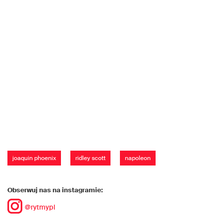
joaquin phoenix
ridley scott
napoleon
Obserwuj nas na instagramie:
@rytmypl