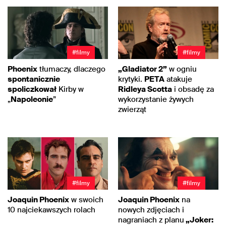
#filmy
#filmy
Phoenix
tłumaczy, dlaczego
„Gladiator 2”
w ogniu
spontanicznie
krytyki.
PETA
atakuje
spoliczkował
Kirby w
Ridleya Scotta
i obsadę za
„
Napoleonie
”
wykorzystanie żywych
zwierząt
#filmy
#filmy
Joaquin Phoenix
w swoich
Joaquin Phoenix
na
10 najciekawszych rolach
nowych zdjęciach i
nagraniach z planu
„Joker: