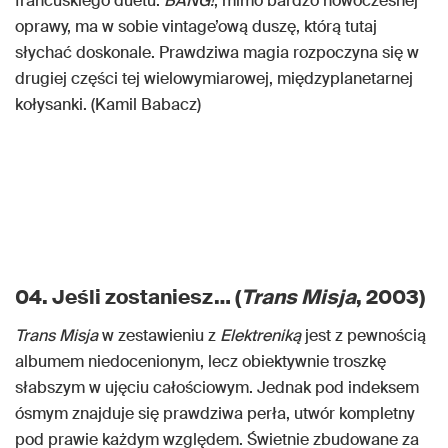
francuskiego duetu.
BANG!
, mimo bardzo nowoczesnej
oprawy, ma w sobie vintage’ową duszę, którą tutaj
słychać doskonale. Prawdziwa magia rozpoczyna się w
drugiej części tej wielowymiarowej, międzyplanetarnej
kołysanki. (Kamil Babacz)
04. Jeśli zostaniesz… (
Trans Misja
, 2003)
Trans Misja
w zestawieniu z
Elektreniką
jest z pewnością
albumem niedocenionym, lecz obiektywnie troszkę
słabszym w ujęciu całościowym. Jednak pod indeksem
ósmym znajduje się prawdziwa perła, utwór kompletny
pod prawie każdym względem. Świetnie zbudowane za