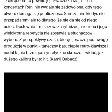
“Zakręcona” to pewnie jej “Pszczółka Maja” – na
koncertach Reni nie wydaje się zadowolona, gdy tego
utworu domaga się publiczność. Sam za nim kiedyś nie
przepadałem, ale to dlatego, że nie da się od niego
uciec. Dosłownie – mistrzowska rytmizacja refrenu i jego
wielokrotna repetycja nie zostawiają słuchaczowi
wyboru. Z perspektywy czasu, biorąc jeszcze pod uwagę
produkcję w punkt – taneczny bas, ciepłe retro-klawisze i
nadal fajnie brzmiące syntetyczne skrecze – widać, jak
dużego kalibru był to hit. (Kamil Babacz)