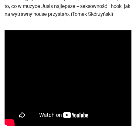
to, co w muzyce Jusis najlepsze – seksowność i hook, jak
na wytrawny house przystało. (Tomek Skórzyński)