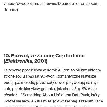
vintage’owego sampla i równie błogiego refrenu. (Kamil
Babacz)
10. Pozwól, że zabiorę Cię do domu
(
Elektrenika
, 2001)
Ta typowa pościelówa w dorobku Reni to piękny ukłon w
stronę soulu i r&b lat 90-tych. Romantyczne klawisze
budujące melodię przez cały utwór przywołują na myśl
całą paletę klasyków gatunku, jak chociażby SWV, ale
również… “Something About Us” duetu Daft Punk, który
ukazał się ledwie kilka miesięcy wcześniej. Przełamujące