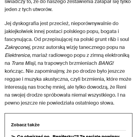
świadczy to, że do naszego zestawienia załapał się tylko
jeden z tych utworów.
Jej dyskografia jest przecież, nieporównywalnie do
jakiejkolwiek innej postaci polskiego popu, bogata i
fascynująca. Od przepisującej na polski grunt r&b i soul
Zakręconej
, przez autorską wizję tanecznego popu na
Elektrenice
, mariaż radiowego popu z zimną elektroniką
na
Trans Misji
, na trapowych brzmieniach
BANG!
kończąc. Nie zapominajmy, że po drodze było jeszcze
reggae i muzyka akustyczna, czyli brzmienia, które może
interesują nas trochę mniej, ale tylko dowodzą, że Reni
na swojej drodze spróbowała niemal wszystkiego. I na
pewno jeszcze nie powiedziała ostatniego słowa.
Zobacz także
Co obejrzeć po „Reniferku”? Te seriale powinny