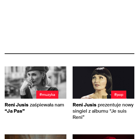
#muzyka
#pop
Reni Jusis
zaśpiewała nam
Reni Jusis
prezentuje nowy
“Ja Pas”
singiel z albumu “Je suis
Reni”