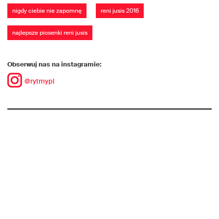
nigdy ciebie nie zapomnę
reni jusis 2016
najlepsze piosenki reni jusis
Obserwuj nas na instagramie:
@rytmypl