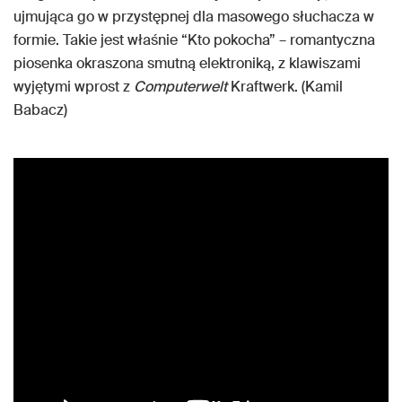
ujmująca go w przystępnej dla masowego słuchacza w
formie. Takie jest właśnie “Kto pokocha” – romantyczna
piosenka okraszona smutną elektroniką, z klawiszami
wyjętymi wprost z
Computerwelt
Kraftwerk. (Kamil
Babacz)