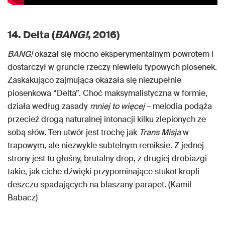
14. Delta (
BANG!
, 2016)
BANG!
okazał się mocno eksperymentalnym powrotem i
dostarczył w gruncie rzeczy niewielu typowych piosenek.
Zaskakująco zajmująca okazała się niezupełnie
piosenkowa “Delta”. Choć maksymalistyczna w formie,
działa według zasady
mniej to więcej
– melodia podąża
przecież drogą naturalnej intonacji kilku zlepionych ze
sobą słów. Ten utwór jest trochę jak
Trans Misja
w
trapowym, ale niezwykle subtelnym remiksie. Z jednej
strony jest tu głośny, brutalny drop, z drugiej drobiazgi
takie, jak ciche dźwięki przypominające stukot kropli
deszczu spadających na blaszany parapet. (Kamil
Babacz)