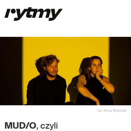
fot. Anna Woźniak
MUD/O
, czyli