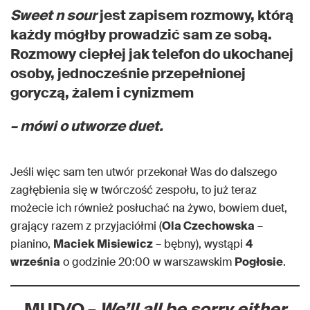
Sweet n sour
jest zapisem rozmowy, którą
każdy mógłby prowadzić sam ze sobą.
Rozmowy ciepłej jak telefon do ukochanej
osoby, jednocześnie przepełnionej
goryczą, żalem i cynizmem
– mówi o utworze duet.
Jeśli więc sam ten utwór przekonał Was do dalszego
zagłębienia się w twórczość zespołu, to już teraz
możecie ich również posłuchać na żywo, bowiem duet,
grający razem z przyjaciółmi (
Ola Czechowska
–
pianino,
Maciek Misiewicz
– bębny), wystąpi
4
września
o godzinie 20:00 w warszawskim
Pogłosie
.
MUD/O –
We’ll all be sorry either