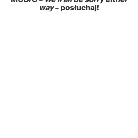
way
– posłuchaj!