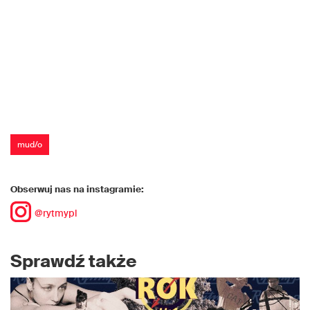
mud/o
Obserwuj nas na instagramie:
@rytmypl
Sprawdź także