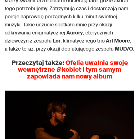
którzy swoimi brzmieniami docierają tam, gdzie akurat
tego potrzebujemy. Zatrzymują czas i dostarczają nam
porcję naprawdę porządnych kilku minut świetnej
muzyki. Takie uczucie spotkało mnie przy okazji
odkrywania enigmatycznej
Aurory
, eterycznych
dziewczyn z zespołu
Lor
, klimatycznego trio
Art Moore
,
a także teraz, przy okazji debiutującego zespołu
MUD/O
.
Przeczytaj także:
Ofelia uwalnia swoje
wewnętrzne
8
kobiet i tym samym
zapowiada nam nowy album