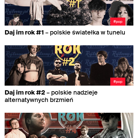
#pop
Daj im rok #1
– polskie światełka w tunelu
#pop
Daj im rok #2
– polskie nadzieje
alternatywnych brzmień