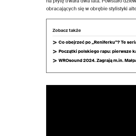
na płytę trwała dwa lata. Powstało dzi
obracających się w obrębie stylistyki al
Zobacz także
Co obejrzeć po „Reniferku”? Te ser
Początki polskiego rapu: pierwsze ka
WROsound 2024. Zagrają m.in. Małpa,