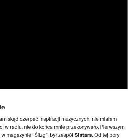
ie
am skąd czerpać inspiracji muzycznych, nie miałam
leci w radiu, nie do końca mnie przekonywało. Pierwszym
 w magazynie “Ślizg”, był zespół
Sistars
. Od tej pory