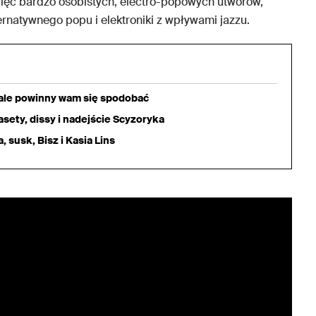
ewięć bardzo osobistych, electro-popowych utworów,
ternatywnego popu i elektroniki z wpływami jazzu.
iale powinny wam się spodobać
sety, dissy i nadejście Scyzoryka
 susk, Bisz i Kasia Lins