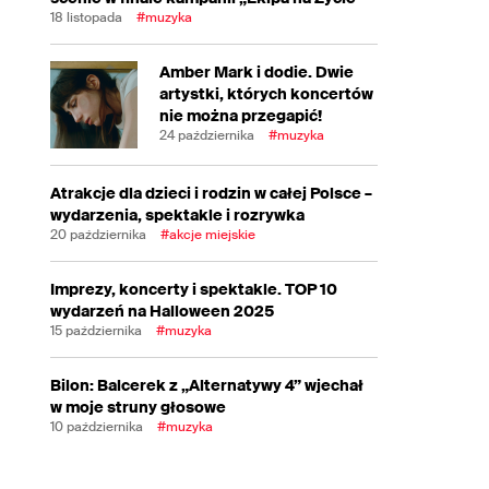
18 listopada
#muzyka
Amber Mark i dodie. Dwie
artystki, których koncertów
nie można przegapić!
24 października
#muzyka
Atrakcje dla dzieci i rodzin w całej Polsce –
wydarzenia, spektakle i rozrywka
20 października
#akcje miejskie
Imprezy, koncerty i spektakle. TOP 10
wydarzeń na Halloween 2025
15 października
#muzyka
Bilon: Balcerek z „Alternatywy 4” wjechał
w moje struny głosowe
10 października
#muzyka