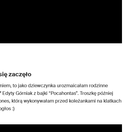
się zaczęło
waniem, to jako dziewczynka urozmaicałam rodzinne
”
Edyty Górniak z bajki “Pocahontas”. Troszkę później
ones, którą wykonywałam przed koleżankami na klatkach
głos :)