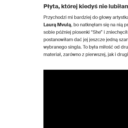
Płyta, której kiedyś nie lubiła
Przychodzi mi bardziej do głowy artyst
Laurą Mvulą
, bo natknęłam się na nią 
sobie później piosenki “She” i zniechęc
postanowiłam dać jej jeszcze jedną sza
wybranego singla. To była miłość od dru
materiał, zarówno z pierwszej, jak i dru