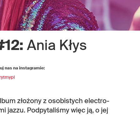
#12:
Ania Kłys
j nas na instagramie:
rytmypl
lbum złożony z osobistych electro-
jazzu. Podpytaliśmy więc ją, o jej