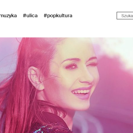
muzyka
#ulica
#popkultura