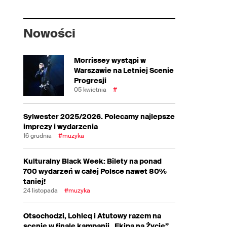
Nowości
Morrissey wystąpi w
Warszawie na Letniej Scenie
Progresji
05 kwietnia
#
Sylwester 2025/2026. Polecamy najlepsze
imprezy i wydarzenia
16 grudnia
#muzyka
Kulturalny Black Week: Bilety na ponad
700 wydarzeń w całej Polsce nawet 80%
taniej!
24 listopada
#muzyka
Otsochodzi, Lohleq i Atutowy razem na
scenie w finale kampanii „Ekipa na Życie”