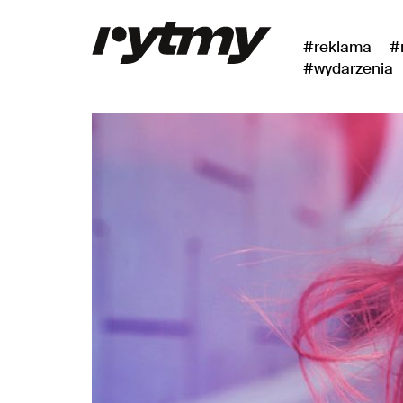
#reklama
#
#wydarzenia