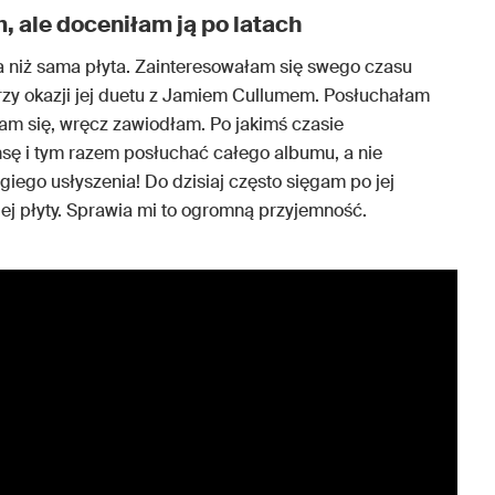
m, ale doceniłam ją po latach
ka niż sama płyta. Zainteresowałam się swego czasu
przy okazji jej duetu z Jamiem Cullumem. Posłuchałam
iłam się, wręcz zawiodłam. Po jakimś czasie
nsę i tym razem posłuchać całego albumu, a nie
giego usłyszenia! Do dzisiaj często sięgam po jej
giej płyty. Sprawia mi to ogromną przyjemność.