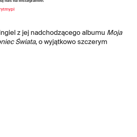
j nas na instagramie:
rytmypl
ingiel z jej nadchodzącego albumu
Moja
niec Świata
, o wyjątkowo szczerym