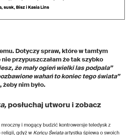
 susk, Bisz i Kasia Lins
temu. Dotyczy spraw, które w tamtym
le nie przypuszczałam że tak szybko
iesz, że mały ogień wielki las podpala”
pozbawione wahań to koniec tego świata”
 żeby nim było.
a,
posłuchaj utworu i zobacz
 mroczny i mogący budzić kontrowersje teledysk z
religii, gdyż w
Końcu Świata
artystka śpiewa o swoich