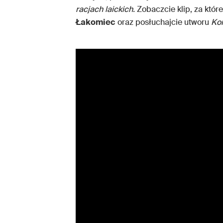
racjach laickich.
Zobaczcie klip, za któr
Łakomiec
oraz posłuchajcie utworu
Kon