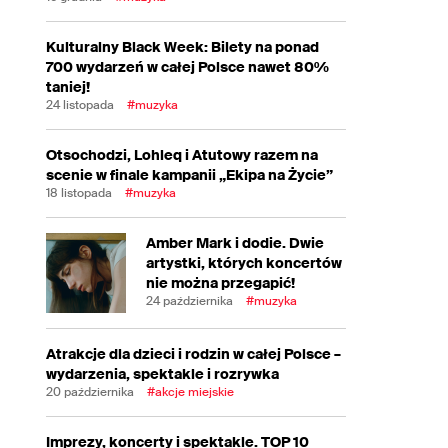
Kulturalny Black Week: Bilety na ponad
700 wydarzeń w całej Polsce nawet 80%
taniej!
24 listopada
#muzyka
Otsochodzi, Lohleq i Atutowy razem na
scenie w finale kampanii „Ekipa na Życie”
18 listopada
#muzyka
Amber Mark i dodie. Dwie
artystki, których koncertów
nie można przegapić!
24 października
#muzyka
Atrakcje dla dzieci i rodzin w całej Polsce –
wydarzenia, spektakle i rozrywka
20 października
#akcje miejskie
Imprezy, koncerty i spektakle. TOP 10