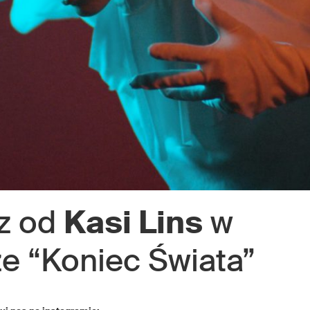
z od
Kasi Lins
w
e “Koniec Świata”