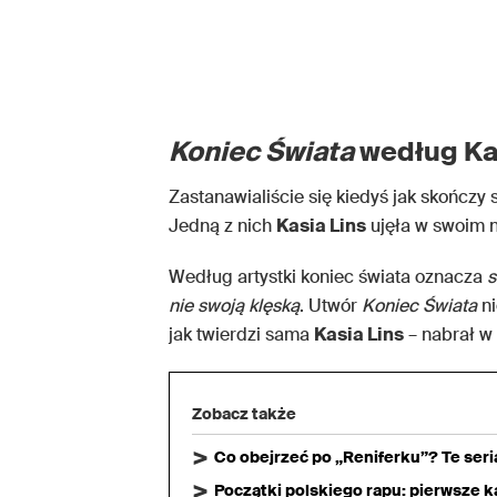
Koniec Świata
według Kas
Zastanawialiście się kiedyś jak skończy s
Jedną z nich
Kasia Lins
ujęła w swoim 
Według artystki koniec świata oznacza
s
nie swoją klęską
. Utwór
Koniec Świata
ni
jak twierdzi sama
Kasia Lins
– nabrał w
Zobacz także
Co obejrzeć po „Reniferku”? Te ser
Początki polskiego rapu: pierwsze ka