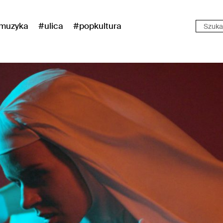
muzyka
#ulica
#popkultura