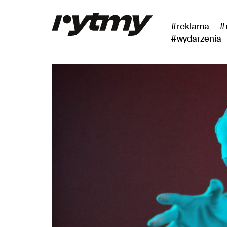
#reklama
#
#wydarzenia