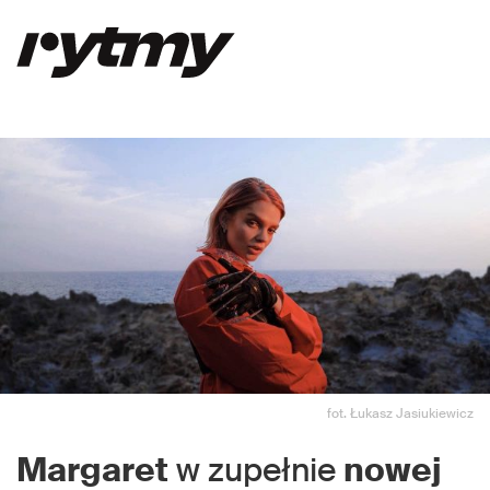
fot. Łukasz Jasiukiewicz
Margaret
w zupełnie
nowej