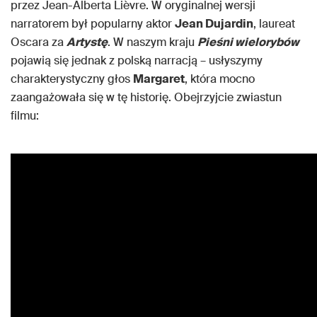
przez Jean-Alberta Lièvre. W oryginalnej wersji
narratorem był popularny aktor
Jean Dujardin
, laureat
Oscara za
Artystę
. W naszym kraju
Pieśni wielorybów
pojawią się jednak z polską narracją – usłyszymy
charakterystyczny głos
Margaret
, która mocno
zaangażowała się w tę historię. Obejrzyjcie zwiastun
filmu: