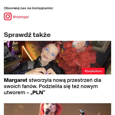
Obserwuj nas na instagramie:
@rytmypl
Sprawdź także
#popkultura
Margaret
stworzyła nową przestrzeń dla
swoich fanów. Podzieliła się też nowym
utworem – „
PLN
”