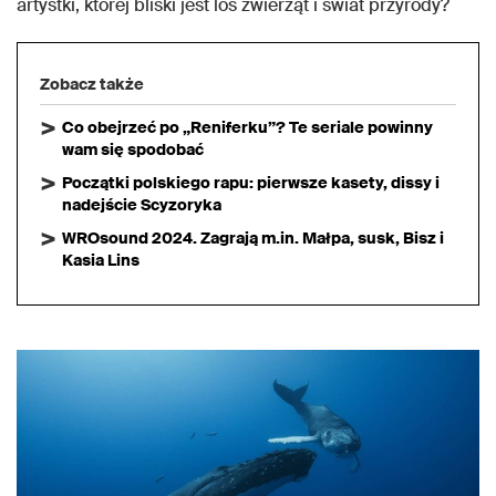
artystki, której bliski jest los zwierząt i świat przyrody?
Zobacz także
Co obejrzeć po „Reniferku”? Te seriale powinny
wam się spodobać
Początki polskiego rapu: pierwsze kasety, dissy i
nadejście Scyzoryka
WROsound 2024. Zagrają m.in. Małpa, susk, Bisz i
Kasia Lins