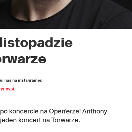
listopadzie
orwarze
j nas na instagramie:
rytmypl
 po koncercie na Open’erze! Anthony
 jeden koncert na Torwarze.