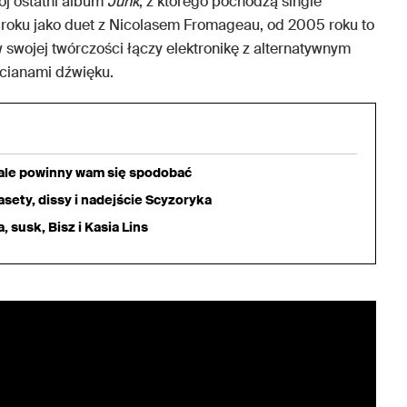
j ostatni album
Junk
, z którego pochodzą single
1 roku jako duet z Nicolasem Fromageau, od 2005 roku to
w swojej twórczości łączy elektronikę z alternatywnym
cianami dźwięku.
iale powinny wam się spodobać
sety, dissy i nadejście Scyzoryka
 susk, Bisz i Kasia Lins