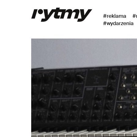
#reklama
#
#wydarzenia