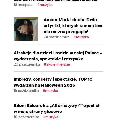
18 listopada
#muzyka
Amber Mark i dodie. Dwie
artystki, których koncertów
nie można przegapić!
24 października
#muzyka
Atrakcje dla dzieci i rodzin w całej Polsce –
wydarzenia, spektakle i rozrywka
20 października
#akcje miejskie
Imprezy, koncerty i spektakle. TOP 10
wydarzeń na Halloween 2025
15 października
#muzyka
Bilon: Balcerek z „Alternatywy 4” wjechał
w moje struny głosowe
10 października
#muzyka