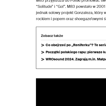
M83 przyjeżdża do Polski promować swó
“Solitude” i “Go!”. M83 powstało w 200
jednak solowy projekt Gonzaleza, który 
rockiem i popem oraz shoegaze’owymi ś
Zobacz także
Co obejrzeć po „Reniferku”? Te ser
Początki polskiego rapu: pierwsze ka
WROsound 2024. Zagrają m.in. Małpa,