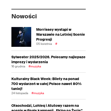
Nowości
Morrissey wystąpi w
Warszawie na Letniej Scenie
Progresji
05 kwietnia
#
Sylwester 2025/2026. Polecamy najlepsze
imprezy i wydarzenia
16 grudnia
#muzyka
Kulturalny Black Week: Bilety na ponad
700 wydarzeń w całej Polsce nawet 80%
taniej!
24 listopada
#muzyka
Otsochodzi, Lohleq i Atutowy razem na
scenie w finale kampanii „Ekipa na Życie”