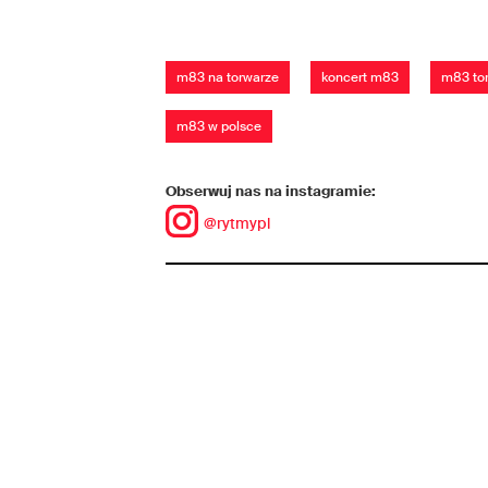
m83 na torwarze
koncert m83
m83 to
m83 w polsce
Obserwuj nas na instagramie:
@rytmypl