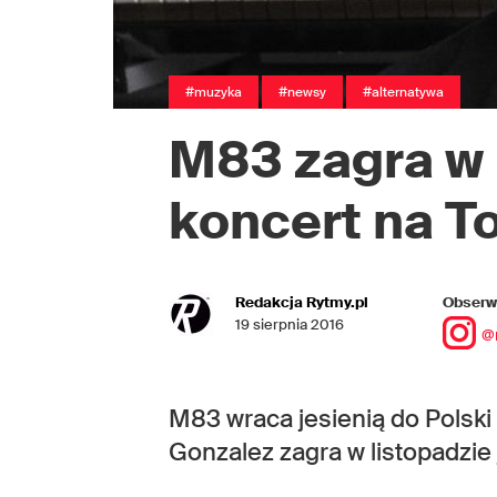
#muzyka
#newsy
#alternatywa
M83 zagra w 
koncert na T
Redakcja Rytmy.pl
Obserwu
19 sierpnia 2016
@
M83 wraca jesienią do Polski
Gonzalez zagra w listopadzie