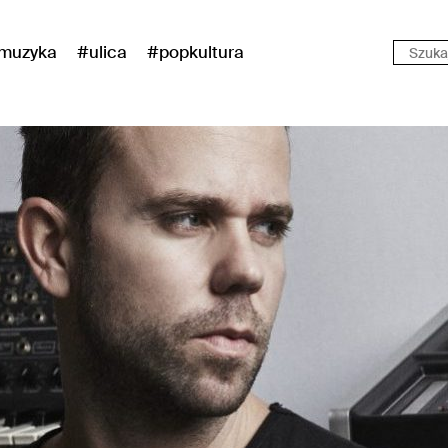
muzyka
#ulica
#popkultura