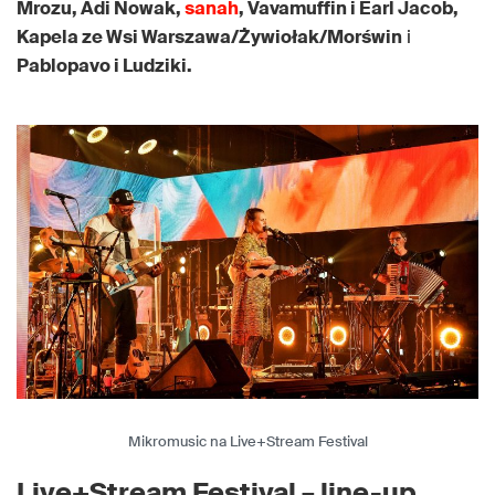
Mrozu, Adi Nowak,
sanah
, Vavamuffin i Earl Jacob,
Kapela ze Wsi Warszawa/Żywiołak/Morświn
i
Pablopavo i Ludziki.
Mikromusic na Live+Stream Festival
Live+Stream Festival – line-up