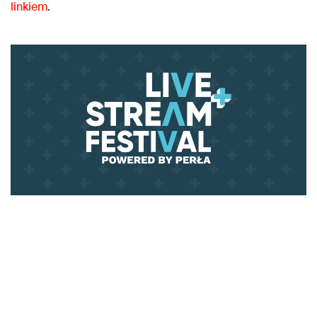
linkiem
.