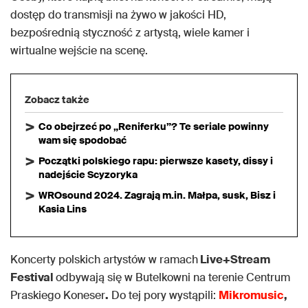
dostęp do transmisji na żywo w jakości HD,
bezpośrednią styczność z artystą, wiele kamer i
wirtualne wejście na scenę.
Zobacz także
Co obejrzeć po „Reniferku”? Te seriale powinny
wam się spodobać
Początki polskiego rapu: pierwsze kasety, dissy i
nadejście Scyzoryka
WROsound 2024. Zagrają m.in. Małpa, susk, Bisz i
Kasia Lins
Koncerty polskich artystów w ramach
Live+Stream
Festival
odbywają się w Butelkowni na terenie Centrum
Praskiego Koneser
.
Do tej pory wystąpili:
Mikromusic
,