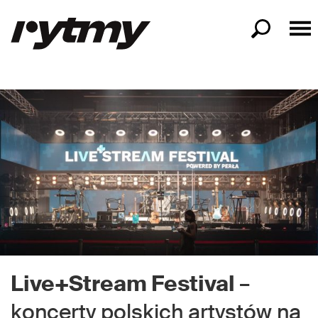
Live+Stream Festival
–
koncerty polskich artystów na