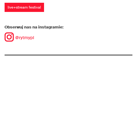
live+stream festival
Obserwuj nas na instagramie:
@rytmypl