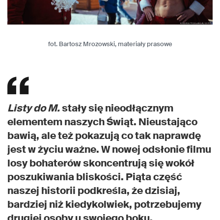
fot. Bartosz Mrozowski, materiały prasowe
Listy do M.
stały się nieodłącznym
elementem naszych Świąt. Nieustająco
bawią, ale też pokazują co tak naprawdę
jest w życiu ważne. W nowej odsłonie filmu
losy bohaterów skoncentrują się wokół
poszukiwania bliskości. Piąta część
naszej historii podkreśla, że dzisiaj,
bardziej niż kiedykolwiek, potrzebujemy
drugiej osoby u swojego boku.