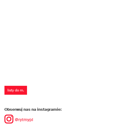
listy do m.
Obserwuj nas na instagramie:
@rytmypl