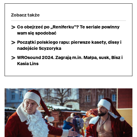
Zobacz także
Co obejrzeć po „Reniferku”? Te seriale powinny
wam się spodobać
Początki polskiego rapu: pierwsze kasety, dissy i
nadejście Scyzoryka
WROsound 2024. Zagrają m.in. Małpa, susk, Bisz i
Kasia Lins