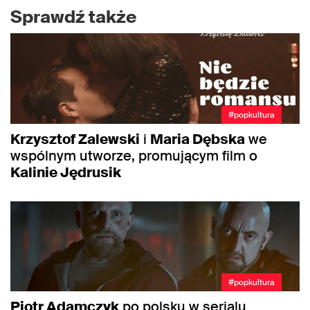
Sprawdź także
#popkultura
Krzysztof Zalewski
i
Maria Dębska
we
wspólnym utworze, promującym film o
Kalinie Jędrusik
#popkultura
Piotr Adamczyk
po polsku w serialu