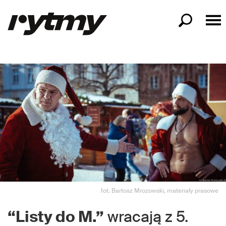
fot. Bartosz Mrozowski, materiały prasowe
“Listy do M.”
wracają z 5.